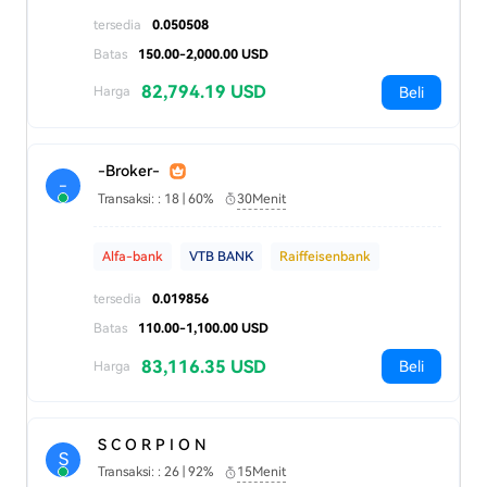
tersedia
0.050508
Batas
150.00-2,000.00 USD
82,794.19 USD
Beli
Harga
-Broker-
-
Transaksi: : 18 | 60%
30Menit
Alfa-bank
VTB BANK
Raiffeisenbank
tersedia
0.019856
Batas
110.00-1,100.00 USD
83,116.35 USD
Beli
Harga
S C O R P I O N
S
Transaksi: : 26 | 92%
15Menit