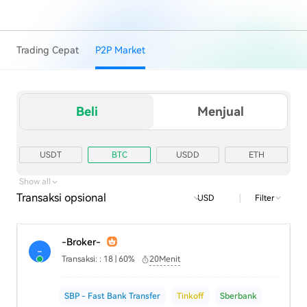
Trading Cepat
P2P Market
Beli
Menjual
USDT
BTC
USDD
ETH
TRX
USD1
Show all
Transaksi opsional
|
Filter
USD
-Broker-
-
Transaksi: : 18 | 60%
20Menit
SBP - Fast Bank Transfer
Tinkoff
Sberbank