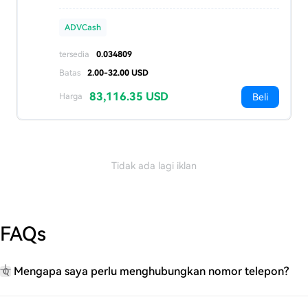
ADVCash
tersedia
0.034809
Batas
2.00-32.00 USD
83,116.35 USD
Beli
Harga
Tidak ada lagi iklan
FAQs
Mengapa saya perlu menghubungkan nomor telepon?
Q