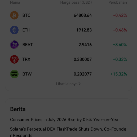
Nama
Harga pasar (USD)
Perubahan
BTC
64808.64
-0.42%
ETH
1912.83
-0.46%
BEAT
2.9416
+8.40%
TRX
0.330007
+0.33%
BTW
0.202077
+15.32%
Lihat lainnya
Berita
Consumer Prices in July 2026 Rise by 0.5% Year-on-Year
Solana's Perpetual DEX FlashTrade Shuts Down, Co-Founde
r Responds