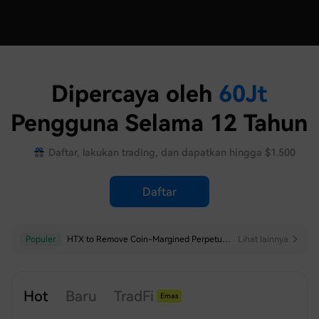
Dipercaya oleh
60
Jt
Pengguna Selama 12 Tahun
Daftar, lakukan trading, dan dapatkan hingga $1.500
Daftar
Populer
Populer
HTX to Adjust Minimum Price Precision for Select USDT-Margined Perpetual Futures
HTX to Remove Coin-Margined Perpetual Futures for LTCUSD
Lihat lainnya
Lihat lainnya
Hot
Baru
TradFi
Emas
Perak