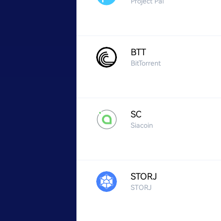
Project Pai
BTT
BitTorrent
SC
Siacoin
STORJ
STORJ