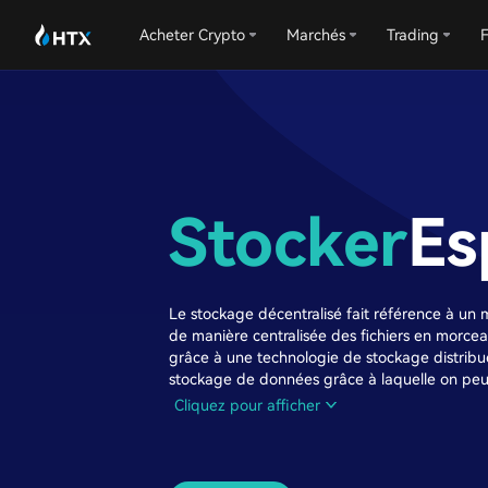
Acheter Crypto
Marchés
Trading
F
Stocker
Es
Le stockage décentralisé fait référence à un
de manière centralisée des fichiers en morceau
grâce à une technologie de stockage distribué
stockage de données grâce à laquelle on peut
plusieurs machines et dispositifs indépendan
Cliquez pour afficher
des techniques de codage correctif. Il présent
faible coût de stockage, stockage de sauveg
algorithmes à source ouverte, qui facilitent l