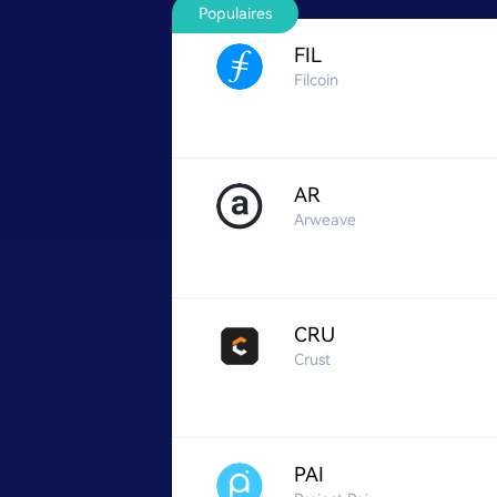
de défaillance unique.
Populaires
FIL
Filcoin
AR
Arweave
CRU
Crust
PAI