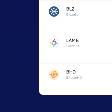
BLZ
Bluzelle
LAMB
Lambda
BHD
BitcoinHD