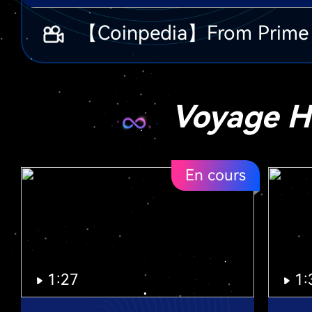
Voyage 
En cours
1:27
1: