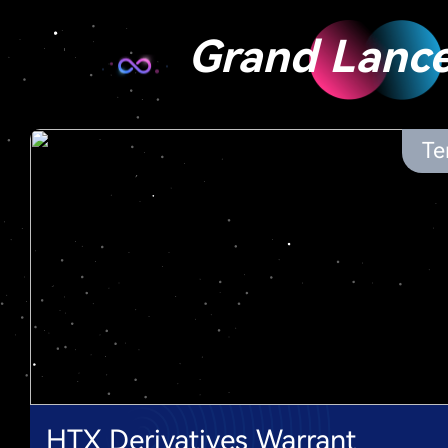
Grand Lanc
Te
HTX Derivatives Warrant