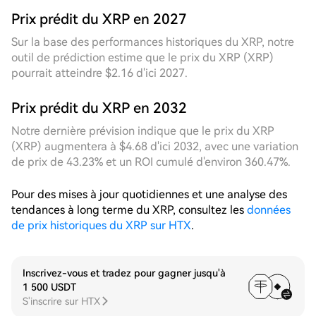
stratégie maintient un rythme de récolte à haute
fréquence tout au long du processus, et l'efficacité
Prix prédit du XRP en 2027
de déclenchement cumulée de la grille quotidienne
Sur la base des performances historiques du XRP, notre
est remarquable. La grille dynamique, grâce à sa
outil de prédiction estime que le prix du XRP (XRP)
capacité à percevoir les changements de volatilité
pourrait atteindre $2.16 d'ici 2027.
en temps réel, a automatiquement réduit
l'espacement des grilles lors de multiples retours de
Prix prédit du XRP en 2032
prix au cours de la journée, augmentant
significativement la densité des transactions par
Notre dernière prévision indique que le prix du XRP
unité d'amplitude. En revanche, la grille fixe, en
(XRP) augmentera à $4.68 d'ici 2032, avec une variation
raison de son espacement rigide, a montré des
de prix de 43.23% et un ROI cumulé d'environ 360.47%.
fenêtres de déclenchement vides évidentes pendant
les périodes de faible volatilité, et la différence de
Pour des mises à jour quotidiennes et une analyse des
rendement entre les deux est clairement visible sur
tendances à long terme du XRP, consultez les
données
cette période. En regardant la période de **7
de prix historiques du XRP sur HTX
.
jours**, le prix a subi un ajustement structurel,
passant d'un sommet relatif à la zone de support
actuelle au cours des sept derniers jours, avec une
Inscrivez-vous et tradez pour gagner jusqu'à
tendance générale à la baisse par paliers avant de
1 500 USDT
se stabiliser. L'amplitude de la fourchette a été
S'inscrire sur HTX
suffisante, offrant un espace continu d'arbitrage