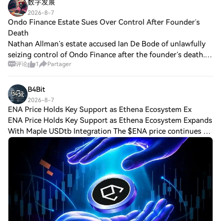
数字发展
spécifiques concernant les fondations ou
organisations d'investissement soutenant
2026-8-7
Ondo Finance Estate Sues Over Control After Founder’s
XRP 2.0 ne sont pas publiquement
Death
disponibles. Dans le secteur des
cryptomonnaies, le soutien d'investisseurs
Nathan Allman’s estate accused Ian De Bode of unlawfully
réputés peut influencer considérablement
seizing control of Ondo Finance after the founder’s death.
la crédibilité et le succès d'un projet, mais
评论
1
Partager
Three Delaware Chancery Court filings ask a judge to
la transparence concernant les soutiens
determine who lawfully controls
financiers de XRP 2.0 n'a pas été établie.
B4Bit
Comment Fonctionne XRP 2.0 ? XRP 2.0 se
2026-8-7
distingue en employant une combinaison
ENA Price Holds Key Support as Ethena Ecosystem Ex
de technologie blockchain et d'algorithmes
ENA Price Holds Key Support as Ethena Ecosystem Expands
de cryptage avancés qui garantissent des
With Maple USDtb Integration The $ENA price continues to
transactions sécurisées et décentralisées.
Sa structure innovante comprend des
test investors’ patience. While the token remains stuck near
caractéristiques uniques conçues pour
a major support block betw
favoriser l'engagement des utilisateurs et
élargir les fonctionnalités au-delà des
transactions traditionnelles en
cryptomonnaie. Parmi ces fonctionnalités,
XRP 2.0 intègre des capacités alimentées
par l'IA, telles que des fonctionnalités de
texte à image et de texte à parole. Ces