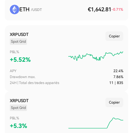
ETH
€1,642.81
-0.71
%
/USDT
XRPUSDT
Copier
Spot Grid
P&L%
+
5.52%
APY
22.4%
Drawdown max.
7.86%
24H | Total des trades appariés
11
｜
835
XRPUSDT
Copier
Spot Grid
P&L%
+
5.3%