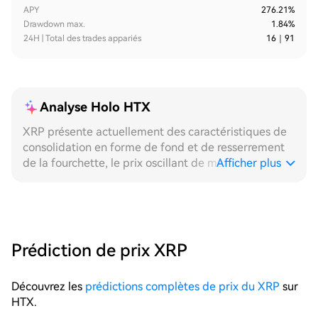
APY
276.21%
Drawdown max.
1.84%
24H | Total des trades appariés
16
｜
91
Analyse Holo HTX
XRP présente actuellement des caractéristiques de
consolidation en forme de fond et de resserrement
de la fourchette, le prix oscillant de manière répétée
Afficher plus
dans une fourchette étroite, offrant un
environnement de déclenchement à haute densité
pour la stratégie de grille. Sur l'horizon **24H**, le
prix a effectué plusieurs traversées efficaces entre
les niveaux hauts et bas au cours de la journée,
Prédiction de prix XRP
chaque bougie horaire montrant un rythme typique
de petites fluctuations. Les grilles se déclenchent
Découvrez les
prédictions complètes de prix du XRP
sur
couche par couche, s'exécutent étape par étape, la
HTX.
répartition des transactions est uniforme, la