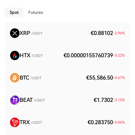
Spot
Futures
XRP
€0.88102
-2.96
%
/USDT
HTX
€0.00000155760739
-0.22
%
/USDT
BTC
€55,586.50
-0.67
%
/USDT
BEAT
€1.7302
-3.15
%
/USDT
TRX
€0.283750
-0.06
%
/USDT