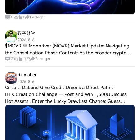
ajouts sont conçus pour améliorer
l'expérience interactive des utilisateurs,
评论
1
Partager
favorisant une applicabilité plus large à
travers divers secteurs. En reliant les
avancées technologiques à un design
数字财智
centré sur l'utilisateur, XRP 2.0 vise à
2026-8-6
capter l'attention d'un large éventail
$MOVR 🚨 Moonriver (MOVR) Market Update: Navigating
d'individus et d'entreprises cherchant à
the Consolidation Phase Content: As the broader crypto
intégrer des solutions de cryptomonnaie
评论
点赞
Partager
market continues to shift, Moonriver (MOVR) is drawing
dans leurs cadres opérationnels.
attention from spot traders and communi
Chronologie de XRP 2.0 Comprendre XRP
2.0 nécessite d'examiner les jalons qui ont
rizimaher
défini son parcours jusqu'à présent : 23
2026-8-6
juillet 2023 : XRP 2.0 est introduit comme
Circuit, DaLand Give Credit Unions a Direct Path t
un nouveau projet de cryptomonnaie,
HTX Creation Challenge — Post and Win 1,500UDiscuss
visant à révolutionner les capacités de
Hot Assets , Enter the Lucky DrawLast Chance: Guess
transaction sécurisées et décentralisées
Correctly Today and Win More Circuit, DaLand Give Credit
dans le domaine de la blockchain. 8
Unions a Direct Path to BitcoinCredit u
septembre 2023 : Le lancement d'un autre
projet, XRP20, a lieu, marquant
l'émergence d'un jeton ERC-20 sur la
blockchain Ethereum qui n'est pas lié à