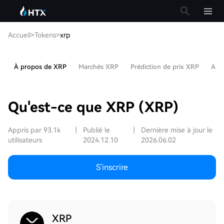
Accueil
>
Tokens
>
xrp
À propos de XRP
Marchés XRP
Prédiction de prix XRP
Arti
Qu'est-ce que XRP (XRP)
Appris par 93.1k
|
Publié le
|
Dernière mise à jour le
utilisateurs
2024.12.10
2026.06.02
S'inscrire
XRP