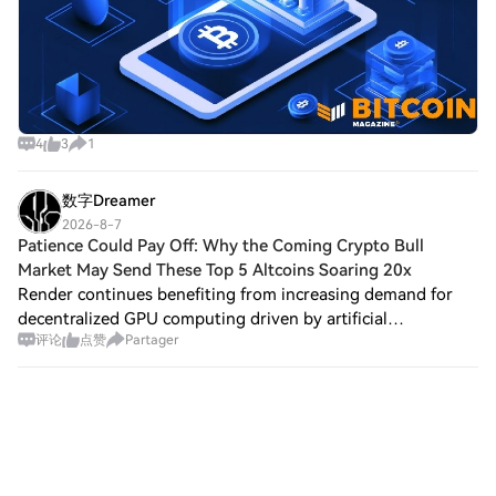
XRP 2.0. 13 novembre 2023 : Le XRP
Ledger subit une mise à jour significative
avec la sortie de la version 2.0.0 du logiciel
serveur rippled. Il est essentiel de noter
que ce développement est déconnecté du
projet de cryptomonnaie XRP 2.0. Ponts
4
3
1
Clés Concernant XRP 2.0 Pour distiller
l'essence de XRP 2.0, plusieurs facteurs
critiques émergent : Fonctionnalités
数字Dreamer
Uniques : L'inclusion de fonctionnalités
2026-8-7
telles que le texte à image et le texte à
Patience Could Pay Off: Why the Coming Crypto Bull
parole alimentés par l'IA diversifie encore
Market May Send These Top 5 Altcoins Soaring 20x
les applications potentielles de XRP 2.0.
Render continues benefiting from increasing demand for
Technologie Blockchain : Le cadre utilise
decentralized GPU computing driven by artificial
des mécanismes de blockchain avancés et
评论
点赞
Partager
intelligence applications. Algorand and Sei are advancing
des protocoles de cryptage, assurant un
through ecosystem expansion and protoc
environnement sécurisé et décentralisé
pour les transactions. Evolutivité et
Confidentialité : XRP 2.0 privilégie une
protection accrue de la vie privée dans les
processus de transaction et l'évolutivité
nécessaire pour accueillir une base