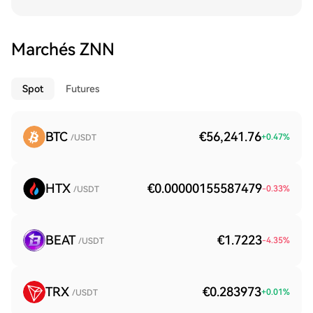
Marchés ZNN
Spot
Futures
BTC
€56,241.76
+
0.47
%
/USDT
HTX
€0.00000155587479
-0.33
%
/USDT
BEAT
€1.7223
-4.35
%
/USDT
TRX
€0.283973
+
0.01
%
/USDT