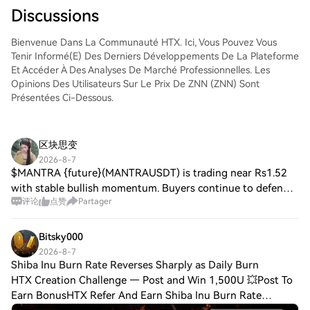
comme aux traders chevronnés.
trading, d'exécuter vos trades et de les
Discussions
suivre en temps réel. Nous offrons une
expérience conviviale aux débutants
Bienvenue Dans La Communauté HTX. Ici, Vous Pouvez Vous
comme aux traders chevronnés.
Tenir Informé(e) Des Derniers Développements De La Plateforme
Et Accéder À Des Analyses De Marché Professionnelles. Les
Opinions Des Utilisateurs Sur Le Prix De ZNN (ZNN) Sont
Présentées Ci-Dessous.
区块思变
2026-8-7
$MANTRA {future}(MANTRAUSDT) is trading near Rs1.52
with stable bullish momentum. Buyers continue to defend
评论
点赞
Partager
the support zone around Rs1.47, keeping the overall market
structure constructive. Resistanc
Bitsky000
2026-8-7
Shiba Inu Burn Rate Reverses Sharply as Daily Burn
HTX Creation Challenge — Post and Win 1,500U 💥Post To
Earn BonusHTX Refer And Earn Shiba Inu Burn Rate