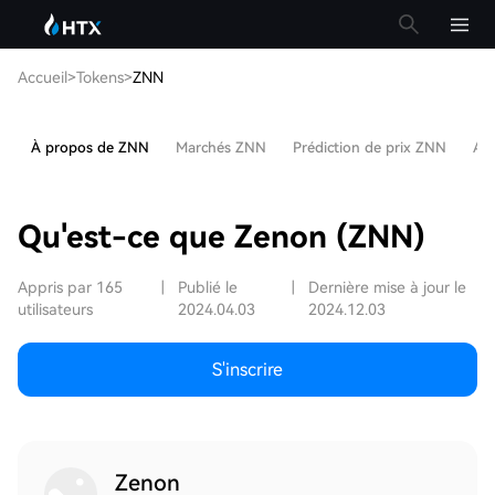
Accueil
>
Tokens
>
ZNN
À propos de ZNN
Marchés ZNN
Prédiction de prix ZNN
Art
Qu'est-ce que Zenon (ZNN)
Appris par 165
|
Publié le
|
Dernière mise à jour le
utilisateurs
2024.04.03
2024.12.03
S'inscrire
Zenon