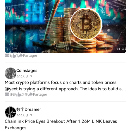
3
1
Partager
Coinstages
2026-8-7
Most crypto platforms focus on charts and token prices.
@yeet is trying a different approach. The idea is to build a
评论
点赞
Partager
platform where the experience comes first. Instead of
opening an app, doing one thi
数字Dreamer
2026-8-7
Chainlink Price Eyes Breakout After 1.26M LINK Leaves
Exchanges