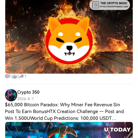
Reverses Sharply as Daily Burns Fall to Just $33 Worth of
SHIBShiba Inu’s burn activity has rever
1
2
1
Crypto 350
2026-8-7
$65,000 Bitcoin Paradox: Why Miner Fee Revenue Sin
Post To Earn BonusHTX Creation Challenge — Post and
Win 1,500UWorld Cup Predictions: 100,000 USDT
Daily$65,000 Bitcoin Paradox: Why Miner Fee Revenue
Sinks to 2019 LevelsBitcoin trades at $65,000, but