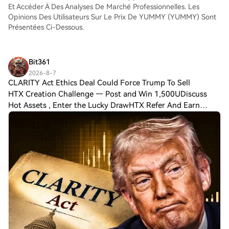
Et Accéder À Des Analyses De Marché Professionnelles. Les
Opinions Des Utilisateurs Sur Le Prix De YUMMY (YUMMY) Sont
Présentées Ci-Dessous.
Bit361
2026-8-7
CLARITY Act Ethics Deal Could Force Trump To Sell
HTX Creation Challenge — Post and Win 1,500UDiscuss
Hot Assets , Enter the Lucky DrawHTX Refer And Earn
CLARITY Act Ethics Deal Could Force Trump To Sell Crypto
Holdings President Donald Trump may hav