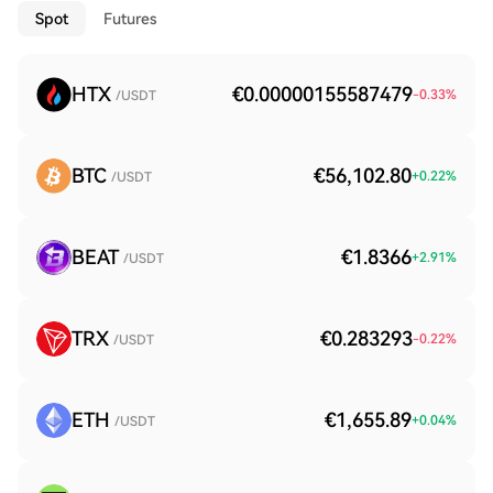
Spot
Futures
HTX
€0.00000155587479
-0.33
%
/USDT
BTC
€56,102.80
+
0.22
%
/USDT
BEAT
€1.8366
+
2.91
%
/USDT
TRX
€0.283293
-0.22
%
/USDT
ETH
€1,655.89
+
0.04
%
/USDT