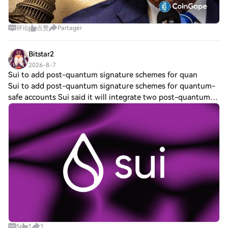
评论
点赞
Partager
Bitstar2
2026-8-7
Sui to add post-quantum signature schemes for quan
Sui to add post-quantum signature schemes for quantum-
safe accounts Sui said it will integrate two post-quantum
signature schemes approved by NIST. One scheme will serve
Sui’s native accounts while th
5
1
1