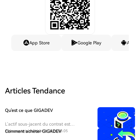
App Store
Google Play
Andro
Articles Tendance
Qu'est ce que GIGADEV
L'actif sous-jacent du contrat est
GigaDevice Semiconductor Inc. - actions H
186 vues totales
Comment acheter GIGADEV
Publié le 2026.08.05
(HKEX : 3986). GigaDevice Semiconductor