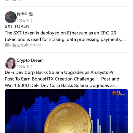
数字引擎
2026-8-7
SXT TOKEN
The SXT token is deployed on Ethereum as an ERC-20
token and is used for staking, data processing payments,
2
点赞
Partager
access control, and incentivizing data contributors
(Coinbase). Microsoft's backing signific
Crypto Dream
2026-8-7
DeFi Dev Corp Backs Solana Upgrades as Analysts Pr
Post To Earn BonusHTX Creation Challenge — Post and
Win 1,500U DeFi Dev Corp Backs Solana Upgrades as
Analysts Predicts SOL Price to $250 DeFi Dev Corp backs
two Solana crypto upgrade proposals aimed