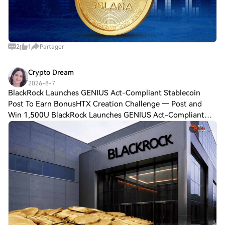
2
1
Partager
Crypto Dream
2026-8-7
BlackRock Launches GENIUS Act-Compliant Stablecoin
Post To Earn BonusHTX Creation Challenge — Post and
Win 1,500U BlackRock Launches GENIUS Act-Compliant
Stablecoin Funds BlackRock launched two funds, built
especially to serve as GENIUS Act-compliant