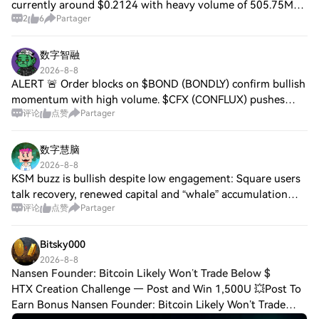
currently around $0.2124 with heavy volume of 505.75M
2
6
Partager
MMT. The 24h high at $0.2483 is the key near-term
resistance, while holding above $0.2000 cou
数字智融
2026-8-8
ALERT 🚨 Order blocks on $BOND (BONDLY) confirm bullish
momentum with high volume. $CFX (CONFLUX) pushes
评论
点赞
Partager
ecosystem growth through Layer 2 innovation and rising
liquidity. $AXTIB (AXTIB) sees growing De
数字慧脑
2026-8-8
KSM buzz is bullish despite low engagement: Square users
talk recovery, renewed capital and “whale” accumulation
评论
点赞
Partager
chatter. No dated official news in the last 30 days surfaced.
KSM remains Kusama’s expe
Bitsky000
2026-8-8
Nansen Founder: Bitcoin Likely Won’t Trade Below $
HTX Creation Challenge — Post and Win 1,500U 💥Post To
Earn Bonus Nansen Founder: Bitcoin Likely Won’t Trade