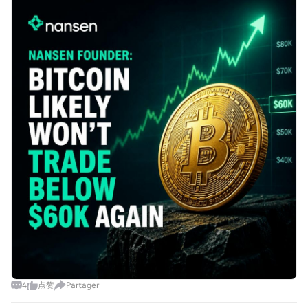
Below $60K Again Crypto is starting to shed its long-
running “get rich quick” image as the i
4
点赞
Partager