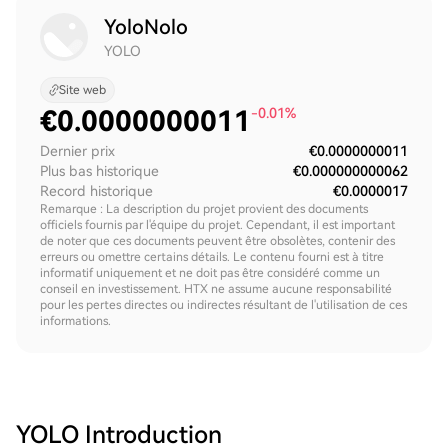
YoloNolo
YOLO
Site web
€
0.0000000011
-0.01%
Dernier prix
€0.0000000011
Plus bas historique
€0.000000000062
Record historique
€0.0000017
Remarque : La description du projet provient des documents
officiels fournis par l'équipe du projet. Cependant, il est important
de noter que ces documents peuvent être obsolètes, contenir des
erreurs ou omettre certains détails. Le contenu fourni est à titre
informatif uniquement et ne doit pas être considéré comme un
conseil en investissement. HTX ne assume aucune responsabilité
pour les pertes directes ou indirectes résultant de l'utilisation de ces
informations.
YOLO
Introduction