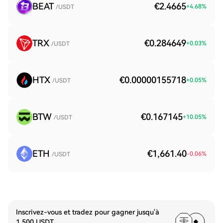
BEAT
€2.4665
+
4.68
%
/USDT
TRX
€0.284649
+
0.03
%
/USDT
HTX
€0.00000155718
+
0.05
%
/USDT
BTW
€0.167145
+
10.05
%
/USDT
ETH
€1,661.40
-0.06
%
/USDT
Inscrivez-vous et tradez pour gagner jusqu'à
1 500 USDT