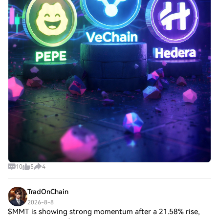
10
5
4
TradOnChain
2026-8-8
$MMT is showing strong momentum after a 21.58% rise,