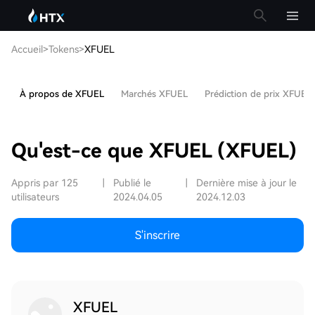
Accueil
>
Tokens
>
XFUEL
À propos de XFUEL
Marchés XFUEL
Prédiction de prix XFUEL
Qu'est-ce que XFUEL (XFUEL)
Appris par 125
|
Publié le
|
Dernière mise à jour le
utilisateurs
2024.04.05
2024.12.03
S'inscrire
XFUEL