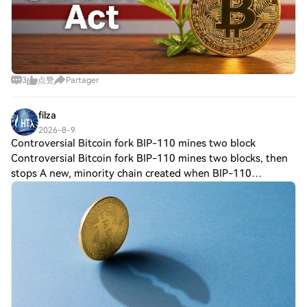
3
点赞
Partager
filza
2026-8-9
Controversial Bitcoin fork BIP-110 mines two block
Controversial Bitcoin fork BIP-110 mines two blocks, then
stops A new, minority chain created when BIP-110
supporters split from Bitcoin on Saturday has produced just
two blocks roughly eight hours af