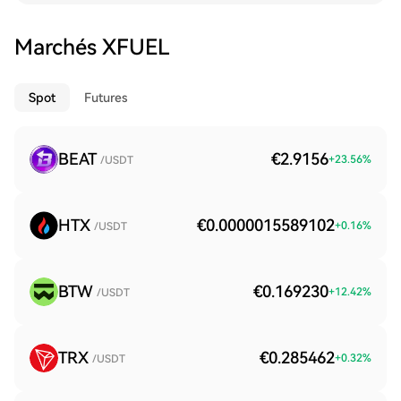
Marchés XFUEL
Spot
Futures
BEAT
€2.9156
+
23.56
%
/USDT
HTX
€0.0000015589102
+
0.16
%
/USDT
BTW
€0.169230
+
12.42
%
/USDT
TRX
€0.285462
+
0.32
%
/USDT