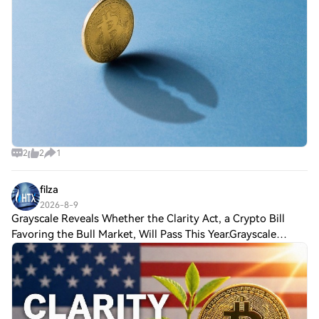
producing only two blocks roughly
2
2
1
filza
2026-8-9
Grayscale Reveals Whether the Clarity Act, a Crypto Bill
Favoring the Bull Market, Will Pass This Year.Grayscale
Research Director Zach Pandl said that the CLARITY Act,
which aims to create a comprehe