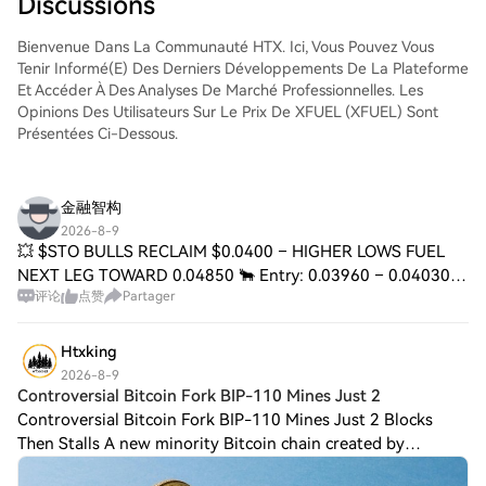
Discussions
d'accéder à votre compte, de sélectionner
la paire de trading, d'exécuter vos trades
Bienvenue Dans La Communauté HTX. Ici, Vous Pouvez Vous
et de les suivre en temps réel. Nous offrons
Tenir Informé(e) Des Derniers Développements De La Plateforme
une expérience conviviale aux débutants
Et Accéder À Des Analyses De Marché Professionnelles. Les
comme aux traders chevronnés.
Opinions Des Utilisateurs Sur Le Prix De XFUEL (XFUEL) Sont
Présentées Ci-Dessous.
金融智构
2026-8-9
💥 $STO BULLS RECLAIM $0.0400 – HIGHER LOWS FUEL
NEXT LEG TOWARD 0.04850 🐂 Entry: 0.03960 – 0.04030
评论
点赞
Partager
🟢 Target: 0.04200 / 0.04500 / 0.04850 🚀 Stop Loss:
0.03695 ⚠️ 📊 The 4H chart just flipped the $0.0400
Htxking
2026-8-9
Controversial Bitcoin Fork BIP-110 Mines Just 2
Controversial Bitcoin Fork BIP-110 Mines Just 2 Blocks
Then Stalls A new minority Bitcoin chain created by
supporters of BIP-110 has struggled to gain traction after