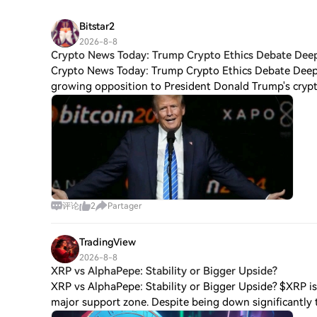
Bitstar2
2026-8-8
Crypto News Today: Trump Crypto Ethics Debate Dee
Crypto News Today: Trump Crypto Ethics Debate Deep
growing opposition to President Donald Trump's crypto
评论
2
Partager
TradingView
2026-8-8
XRP vs AlphaPepe: Stability or Bigger Upside?
XRP vs AlphaPepe: Stability or Bigger Upside? $XRP is
major support zone. Despite being down significantly t