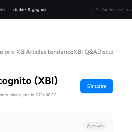
cles
Étudiez & gagnez
e prix XBI
Articles tendance
XBI Q&A
Discussions
cognito (XBI)
S'inscrire
ière mise à jour le 2026.08.07
Site web