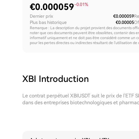
€
0.000059
-0.01%
Dernier prix
€0.000059
Re
Plus bas historique
€0.00005
Of
Remarque : La description du projet provient des documents offici
noter que ces documents peuvent être obsolètes, contenir des erre
informatif uniquement et ne doit pas être considéré comme un c
pour les pertes directes ou indirectes résultant de l'utilisation de
XBI
Introduction
Le contrat perpétuel XBIUSDT suit le prix de l'ETF 
dans des entreprises biotechnologiques et pharmac