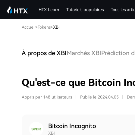
HTX Learn
Tutoriels populaires
Tous les arti
Accueil
>
Tokens
>
XBI
À propos de XBI
Marchés XBI
Prédiction d
Qu'est-ce que Bitcoin In
Appris par 148 utilisateurs
|
Publié le 2024.04.05
|
Dern
Bitcoin Incognito
XBI