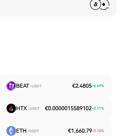
BEAT
€2.4805
+
6.69
%
/USDT
HTX
€0.0000015589102
+
0.11
%
/USDT
ETH
€1,660.79
-0.10
%
/USDT