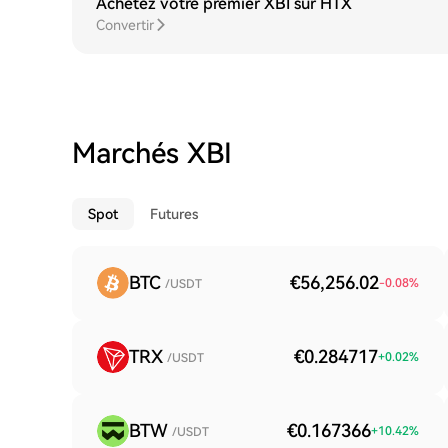
Achetez votre premier XBI sur HTX
Convertir
Marchés XBI
Spot
Futures
BTC
€56,256.02
-0.08
%
/USDT
TRX
€0.284717
+
0.02
%
/USDT
BTW
€0.167366
+
10.42
%
/USDT