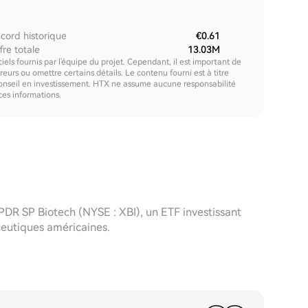
cord historique
€0.61
fre totale
13.03M
els fournis par l'équipe du projet. Cependant, il est important de
urs ou omettre certains détails. Le contenu fourni est à titre
onseil en investissement. HTX ne assume aucune responsabilité
 ces informations.
SPDR SP Biotech (NYSE : XBI), un ETF investissant
eutiques américaines.