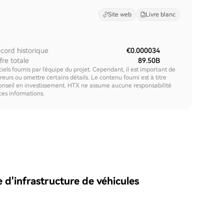
Site web
Livre blanc
cord historique
€0.000034
fre totale
89.50B
els fournis par l'équipe du projet. Cependant, il est important de
urs ou omettre certains détails. Le contenu fourni est à titre
onseil en investissement. HTX ne assume aucune responsabilité
 ces informations.
 d'infrastructure de véhicules