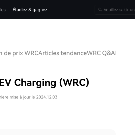
cles
Étudiez & gagnez
on de prix WRC
Articles tendance
WRC Q&A
Discus
 EV Charging (WRC)
ière mise à jour le 2024.12.03