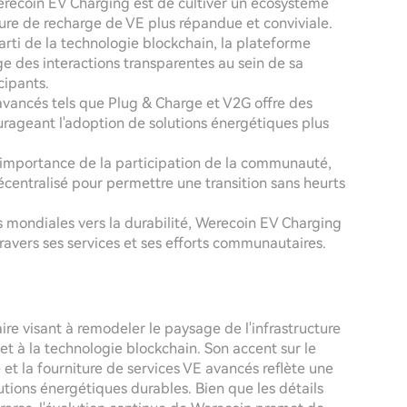
Werecoin EV Charging est de cultiver un écosystème
ure de recharge de VE plus répandue et conviviale.
parti de la technologie blockchain, la plateforme
age des interactions transparentes au sein de sa
cipants.
 avancés tels que Plug & Charge et V2G offre des
urageant l'adoption de solutions énergétiques plus
l'importance de la participation de la communauté,
écentralisé pour permettre une transition sans heurts
s mondiales vers la durabilité, Werecoin EV Charging
avers ses services et ses efforts communautaires.
re visant à remodeler le paysage de l'infrastructure
 et à la technologie blockchain. Son accent sur le
t la fourniture de services VE avancés reflète une
utions énergétiques durables. Bien que les détails