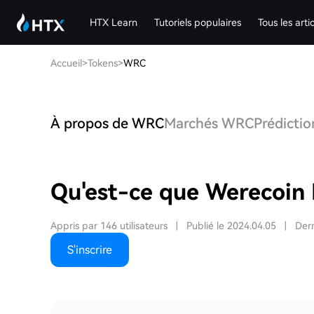
HTX Learn
Tutoriels populaires
Tous les arti
Accueil
>
Tokens
>
WRC
À propos de WRC
Marchés WRC
Prédicti
Qu'est-ce que Werecoin
Appris par 146 utilisateurs
|
Publié le 2024.04.05
|
Dern
S'inscrire