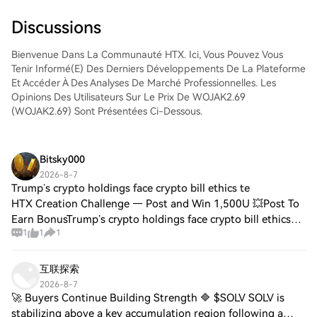
trading, d'exécuter vos trades et de les
suivre en temps réel. Nous offrons une
Discussions
expérience conviviale aux débutants
comme aux traders chevronnés.
Bienvenue Dans La Communauté HTX. Ici, Vous Pouvez Vous
Tenir Informé(e) Des Derniers Développements De La Plateforme
Et Accéder À Des Analyses De Marché Professionnelles. Les
Opinions Des Utilisateurs Sur Le Prix De WOJAK2.69
(WOJAK2.69) Sont Présentées Ci-Dessous.
Bitsky000
2026-8-7
Trump’s crypto holdings face crypto bill ethics te
HTX Creation Challenge — Post and Win 1,500U 💥Post To
Earn BonusTrump’s crypto holdings face crypto bill ethics
1
1
1
test – Divestment or tax windfall? Will the crypto industry's
long-awaited regulatory cl
互联探索
2026-8-7
🚀 Buyers Continue Building Strength 🔷 $SOLV SOLV is
stabilizing above a key accumulation region following a