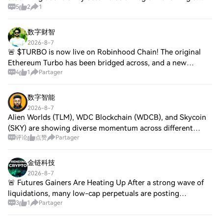
5
2
1
healthy correction. 📈 Buyers continue stepping in around
support, improving the probability
数字财智
2026-8-7
🚨 $TURBO is now live on Robinhood Chain! The original
Ethereum Turbo has been bridged across, and a new
4
1
Partager
TURBO/WETH liquidity pool is now available on Uniswap.
While this is not yet a listing on the of
数字智能
2026-8-7
Alien Worlds (TLM), WDC Blockchain (WDCB), and Skycoin
(SKY) are showing diverse momentum across different
评论
点赞
Partager
sectors. Alien Worlds gains traction through strong gaming
ecosystem adoption, while WDC Bloc
金链科技
2026-8-7
🚨 Futures Gainers Are Heating Up After a strong wave of
liquidations, many low-cap perpetuals are posting
3
1
Partager
explosive gains as traders chase momentum. Short
squeezes, thin liquidity, and aggressive buyi