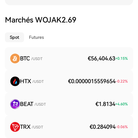
Marchés WOJAK2.69
Spot
Futures
BTC
€56,404.63
+
0.15
%
/USDT
HTX
€0.0000015559654
-0.22
%
/USDT
BEAT
€1.8134
+
4.60
%
/USDT
TRX
€0.284094
-0.06
%
/USDT