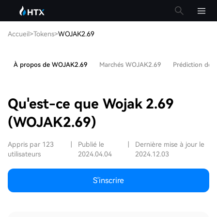
Accueil
>
Tokens
>
WOJAK2.69
À propos de WOJAK2.69
Marchés WOJAK2.69
Prédiction de
Qu'est-ce que Wojak 2.69
(WOJAK2.69)
Appris par 123
|
Publié le
|
Dernière mise à jour le
utilisateurs
2024.04.04
2024.12.03
S'inscrire