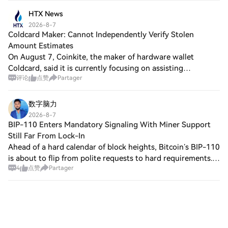
HTX News
2026-8-7
Coldcard Maker: Cannot Independently Verify Stolen
Amount Estimates
On August 7, Coinkite, the maker of hardware wallet
Coldcard, said it is currently focusing on assisting
评论
点赞
Partager
customers affected by the security incident and will publish
a post-mortem of the multi-day att
数字脑力
2026-8-7
BIP-110 Enters Mandatory Signaling With Miner Support
Still Far From Lock-In
Ahead of a hard calendar of block heights, Bitcoin’s BIP-110
is about to flip from polite requests to hard requirements.
4
点赞
Partager
The mandatory-signaling window is keyed to start at block
961,632. Miner suppor