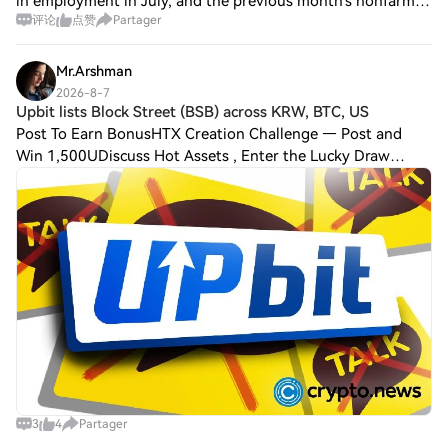
in employment in July, and the previous month's nonfarm
评论
点赞
Partager
payroll figures were revised sharply downward, potentially
raising questions about whet
Mr.Arshman
2026-8-7
Upbit lists Block Street (BSB) across KRW, BTC, US
Post To Earn BonusHTX Creation Challenge — Post and
Win 1,500UDiscuss Hot Assets , Enter the Lucky Draw
Upbit will add Block Street ($BSB) to its Korean won,
Bitcoin and $USDT markets on Aug. 7, givin
3
4
Partager