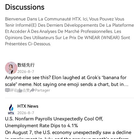
suivre en temps réel. Nous offrons une
Discussions
expérience conviviale aux débutants
comme aux traders chevronnés.
Bienvenue Dans La Communauté HTX. Ici, Vous Pouvez Vous
Tenir Informé(e) Des Derniers Développements De La Plateforme
Et Accéder À Des Analyses De Marché Professionnelles. Les
Opinions Des Utilisateurs Sur Le Prix De WNEAR (WNEAR) Sont
Présentées Ci-Dessous.
数链先行
2026-8-7
Anyone else see this? Elon laughed at Grok’s “banana for
scale” meme. Not saying one emoji sends a chart, but in
评论
点赞
Partager
meme markets, attention is liquidity. And right now,
banana-related tokens just got a v
HTX News
2026-8-7
U.S. Nonfarm Payrolls Unexpectedly Cool Off,
Unemployment Rate Dips to 4.1%
On August 7, the U.S. economy unexpectedly saw a decline