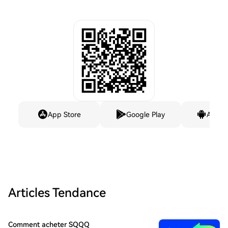
App Store
Google Play
Andro
Articles Tendance
Comment acheter SQQQ