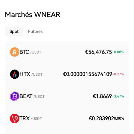
Marchés WNEAR
Spot
Futures
BTC
€56,476.75
+
0.88
%
/USDT
HTX
€0.00000155674109
-0.27
%
/USDT
BEAT
€1.8669
+
3.47
%
/USDT
TRX
€0.283902
0.00
%
/USDT