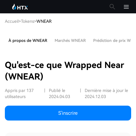
Accueil
>
Tokens
>
WNEAR
À propos de WNEAR
Marchés WNEAR
Prédiction de prix WN
Qu'est-ce que Wrapped Near
(WNEAR)
Appris par 137
|
Publié le
|
Dernière mise à jour le
utilisateurs
2024.04.03
2024.12.03
S'inscrire