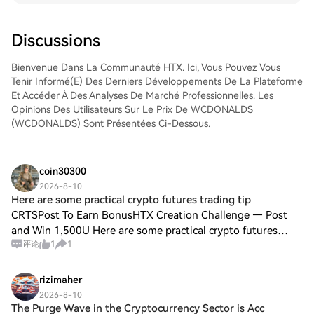
marché Spot de HTX. Il vous suffit
d'accéder à votre compte, de sélectionner
la paire de trading, d'exécuter vos trades
Discussions
et de les suivre en temps réel. Nous offrons
une expérience conviviale aux débutants
Bienvenue Dans La Communauté HTX. Ici, Vous Pouvez Vous
comme aux traders chevronnés.
Tenir Informé(e) Des Derniers Développements De La Plateforme
Et Accéder À Des Analyses De Marché Professionnelles. Les
Opinions Des Utilisateurs Sur Le Prix De WCDONALDS
(WCDONALDS) Sont Présentées Ci-Dessous.
coin30300
2026-8-10
Here are some practical crypto futures trading tip
CRTSPost To Earn BonusHTX Creation Challenge — Post
and Win 1,500U Here are some practical crypto futures
评论
1
1
trading tips: Use low leverage — 2x–5x is generally easier to
manage than very high leverage.
rizimaher
2026-8-10
The Purge Wave in the Cryptocurrency Sector is Acc