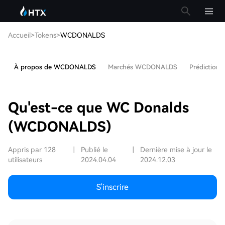
Accueil
>
Tokens
>
WCDONALDS
À propos de WCDONALDS
Marchés WCDONALDS
Prédiction
Qu'est-ce que WC Donalds
(WCDONALDS)
Appris par 128
|
Publié le
|
Dernière mise à jour le
utilisateurs
2024.04.04
2024.12.03
S'inscrire