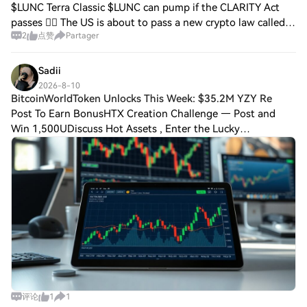
$LUNC Terra Classic $LUNC can pump if the CLARITY Act
passes 🤷‍♂️ The US is about to pass a new crypto law called
2
点赞
Partager
the CLARITY Act. This law is really good for $LUNC. Here’s
why in simple words The CLA
Sadii
2026-8-10
BitcoinWorldToken Unlocks This Week: $35.2M YZY Re
Post To Earn BonusHTX Creation Challenge — Post and
Win 1,500UDiscuss Hot Assets , Enter the Lucky
DrawBitcoinWorldToken Unlocks This Week: $35.2M YZY
Release Headlines Schedule The upcoming week (Aug
评论
1
1