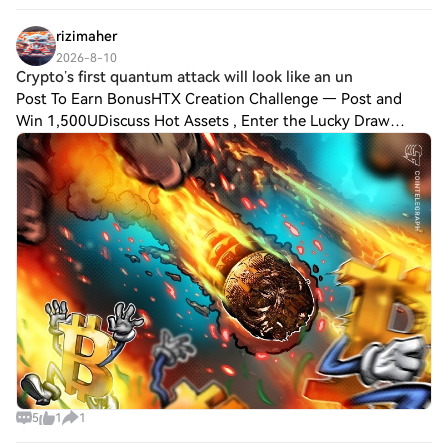
rizimaher
2026-8-10
Crypto’s first quantum attack will look like an un
Post To Earn BonusHTX Creation Challenge — Post and
Win 1,500UDiscuss Hot Assets , Enter the Lucky Draw
Crypto’s first quantum attack will look like an unexplained
breach: Quantus founderThe first sig
5
1
1