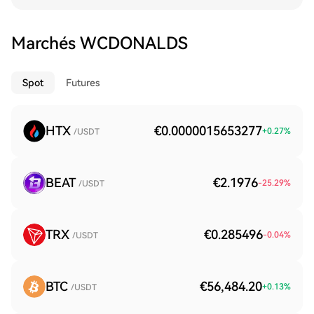
Marchés WCDONALDS
Spot
Futures
HTX
€0.0000015653277
+
0.27
%
/USDT
BEAT
€2.1976
-25.29
%
/USDT
TRX
€0.285496
-0.04
%
/USDT
BTC
€56,484.20
+
0.13
%
/USDT