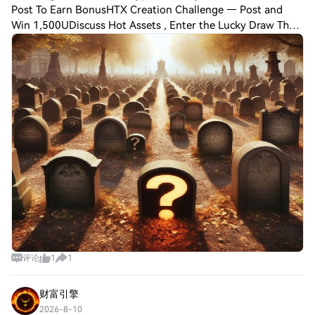
Post To Earn BonusHTX Creation Challenge — Post and
Win 1,500UDiscuss Hot Assets , Enter the Lucky Draw The
Purge Wave in the Cryptocurrency Sector is Accelerating,
More Than 100 Crypto Projects Shut
评论
1
1
财富引擎
2026-8-10