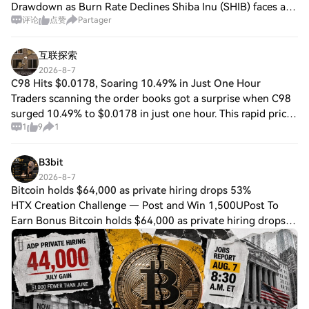
Drawdown as Burn Rate Declines Shiba Inu (SHIB) faces a
评论
点赞
Partager
potential drawdown of more than 10% from current levels,
as on-chain data shows a shar
互联探索
2026-8-7
C98 Hits $0.0178, Soaring 10.49% in Just One Hour
Traders scanning the order books got a surprise when C98
surged 10.49% to $0.0178 in just one hour. This rapid price
1
9
1
movement highlights increased trading activity, with the
current price marking a si
B3bit
2026-8-7
Bitcoin holds $64,000 as private hiring drops 53%
HTX Creation Challenge — Post and Win 1,500UPost To
Earn Bonus Bitcoin holds $64,000 as private hiring drops
53% before today’s macro test that could break support
ADP private-job growth fell to 44,00