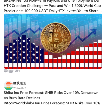
BREAKING: US Non-Farm Payrolls and Unemployment Da
HTX Creation Challenge — Post and Win 1,500UWorld Cup
Predictions: 100,000 USDT DailyHTX Invites You to Share
600K USDT in Gift Packs BREAKING: US Non-Farm Payrolls
and Unemployment Data Released! Wha
2
1
1
区块创造
2026-8-7
Shiba Inu Price Forecast: SHIB Risks Over 10% Drawdown
As Burn Rate Declines
BitcoinWorldShiba Inu Price Forecast: SHIB Risks Over 10%