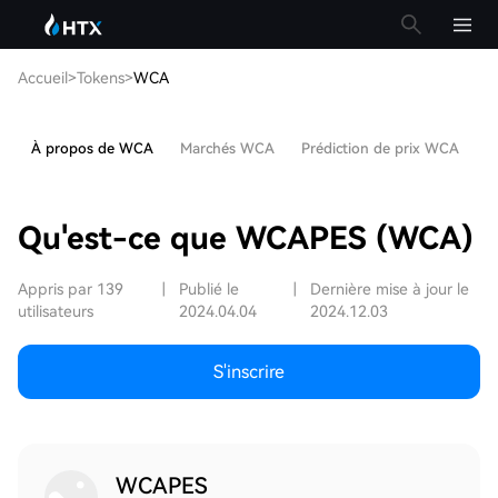
Accueil
>
Tokens
>
WCA
À propos de WCA
Marchés WCA
Prédiction de prix WCA
A
Qu'est-ce que WCAPES (WCA)
Appris par 139
|
Publié le
|
Dernière mise à jour le
utilisateurs
2024.04.04
2024.12.03
S'inscrire
WCAPES