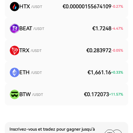
HTX
€0.00000155674109
-0.27
%
/USDT
BEAT
€1.7248
-4.47
%
/USDT
TRX
€0.283972
-0.05
%
/USDT
ETH
€1,661.16
+
0.33
%
/USDT
BTW
€0.172073
+
11.57
%
/USDT
Inscrivez-vous et tradez pour gagner jusqu'à