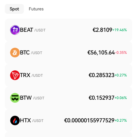
Spot
Futures
BEAT
€2.8109
+
19.46
%
/USDT
BTC
€56,105.64
-0.35
%
/USDT
TRX
€0.285323
+
0.27
%
/USDT
BTW
€0.152937
+
0.06
%
/USDT
HTX
€0.00000155977529
+
0.27
%
/USDT