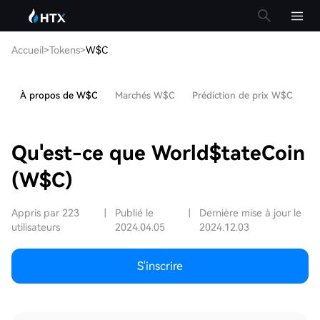
Accueil
>
Tokens
>
W$C
À propos de W$C
Marchés W$C
Prédiction de prix W$C
Ar
Qu'est-ce que World$tateCoin
(W$C)
Appris par 223
|
Publié le
|
Dernière mise à jour le
utilisateurs
2024.04.05
2024.12.03
S'inscrire