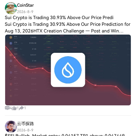
CoinStar
2026-8-9
Sui Crypto is Trading 30.93% Above Our Price Predi
Sui Crypto is Trading 30.93% Above Our Price Prediction for
Aug 13, 2026HTX Creation Challenge — Post and Win
1,500UDiscuss Hot Assets , Enter the Lucky DrawLast
Chance: Guess Correctly Today and Win
4
1
1
云币探路
2026-8-9
$SEI Bullish, Market entry: 0.04157 TP1 above: 0.047449