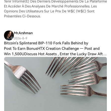
Tenir Informé(e) Des Derniers Développements De La Plateforme
comme aux traders chevronnés.
Et Accéder À Des Analyses De Marché Professionnelles. Les
Opinions Des Utilisateurs Sur Le Prix De W$C (W$C) Sont
Présentées Ci-Dessous.
Mr.Arshman
2026-8-9
Bitcoin's Splintered BIP-110 Fork Falls Behind by
Post To Earn BonusHTX Creation Challenge — Post and
Win 1,500UDiscuss Hot Assets , Enter the Lucky Draw After
two years of bitter bickering, Bitcoin has blown past the
BIP-110 signaling line at block