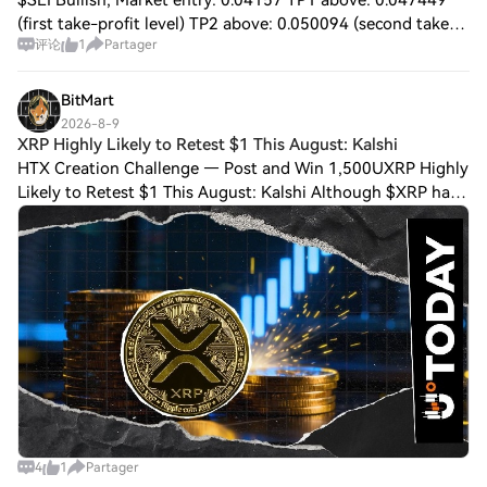
(first take-profit level) TP2 above: 0.050094 (second take-
评论
1
Partager
profit level) DCA: 0.040115 (pullback add-position watch
level) SL: 0.03866 (stop-los
BitMart
2026-8-9
XRP Highly Likely to Retest $1 This August: Kalshi
HTX Creation Challenge — Post and Win 1,500UXRP Highly
Likely to Retest $1 This August: Kalshi Although $XRP has
briefly flipped to the green side of the market after multiple
days of extreme volatili
4
1
Partager