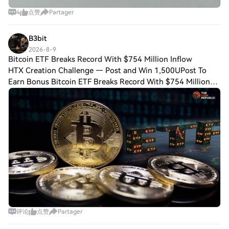
4
点赞
Partager
B3bit
2026-8-9
Bitcoin ETF Breaks Record With $754 Million Inflow
HTX Creation Challenge — Post and Win 1,500UPost To
Earn Bonus Bitcoin ETF Breaks Record With $754 Million
Inflow as Buying Pressure Sends BTC Price Up 5% Key
Insights: Bitcoin ETF inflows reached $75
评论
点赞
Partager