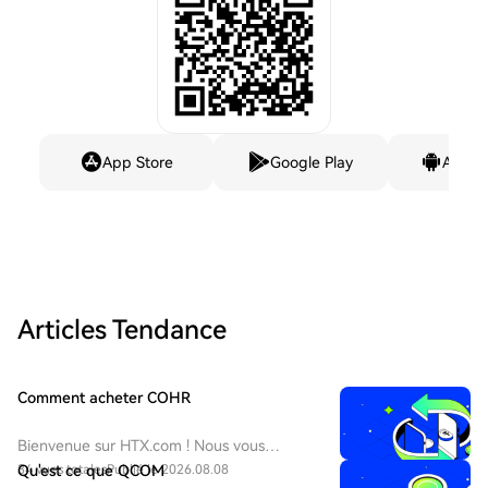
App Store
Google Play
Andro
Articles Tendance
Comment acheter COHR
Bienvenue sur HTX.com ! Nous vous
permettons d'acheter Coherent Corp.
34 vues totales
Qu'est ce que QCOM
Publié le 2026.08.08