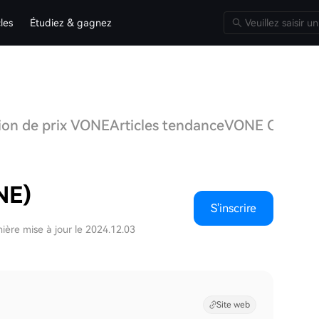
cles
Étudiez & gagnez
ion de prix VONE
Articles tendance
VONE Q&A
Dis
NE)
S'inscrire
ière mise à jour le 2024.12.03
Site web