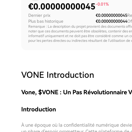
€
0.00000000045
-0.01%
Dernier prix
€0.00000000045
Re
Plus bas historique
€0.00000000044
Of
Remarque : La description du projet provient des documents offici
noter que ces documents peuvent être obsolètes, contenir des erre
informatif uniquement et ne doit pas être considéré comme un c
pour les pertes directes ou indirectes résultant de l'utilisation de
VONE
Introduction
Vone, $VONE : Un Pas Révolutionnaire
Introduction
À une époque où la confidentialité numérique devi
un phare d'espoir prometteur. Cette plateforme de 