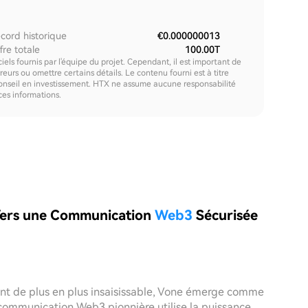
cord historique
€0.000000013
fre totale
100.00T
els fournis par l'équipe du projet. Cependant, il est important de
urs ou omettre certains détails. Le contenu fourni est à titre
onseil en investissement. HTX ne assume aucune responsabilité
 ces informations.
 Vers une Communication
Web3
Sécurisée
ent de plus en plus insaisissable, Vone émerge comme
communication Web3 pionnière utilise la puissance