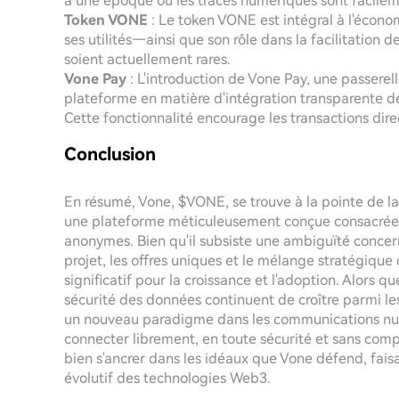
à une époque où les traces numériques sont facilem
Token VONE
: Le token VONE est intégral à l'économ
ses utilités—ainsi que son rôle dans la facilitation 
soient actuellement rares.
Vone Pay
: L'introduction de Vone Pay, une passere
plateforme en matière d'intégration transparente de
Cette fonctionnalité encourage les transactions dire
Conclusion
En résumé, Vone, $VONE, se trouve à la pointe de l
une plateforme méticuleusement conçue consacrée à 
anonymes. Bien qu'il subsiste une ambiguïté concerna
projet, les offres uniques et le mélange stratégique
significatif pour la croissance et l'adoption. Alors q
sécurité des données continuent de croître parmi le
un nouveau paradigme dans les communications num
connecter librement, en toute sécurité et sans comp
bien s'ancrer dans les idéaux que Vone défend, faisa
évolutif des technologies Web3.