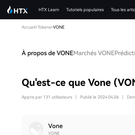
HTX Learn
Tutoriels populaires
Tous les arti
Accueil
>
Tokens
>
VONE
À propos de VONE
Marchés VONE
Prédict
Qu'est-ce que Vone (VO
Appris par 131 utilisateurs
|
Publié le 2024.04.06
|
Dern
Vone
VONE