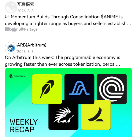
互联探索
2026-8-8
📈 Momentum Builds Through Consolidation $ANIME is
developing a tighter range as buyers and sellers establish a
5
1
Partager
new balance. A breakout above local resistance could
confirm renewed momentum. $INIT is a
ARB(Arbitrum)
2026-8-8
On Arbitrum this week: The programmable economy is
growing faster than ever across tokenization, perps,
payments and agentic finance > Arbitrum leads as the #1
blockchain for RWA Count with 3,207 RWAs