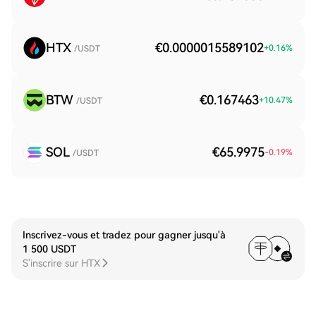
HTX
€0.0000015589102
+
0.16
%
/USDT
BTW
€0.167463
+
10.47
%
/USDT
SOL
€65.9975
-0.19
%
/USDT
Inscrivez-vous et tradez pour gagner jusqu'à
1 500 USDT
S'inscrire sur HTX