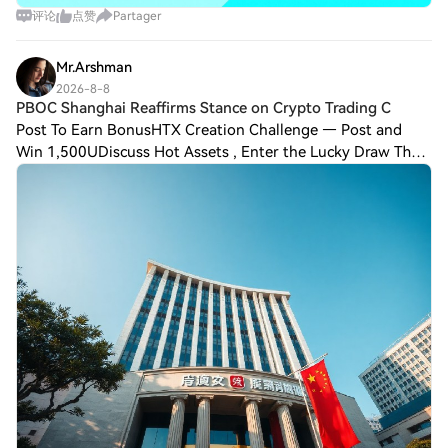
评论
点赞
Partager
Mr.Arshman
2026-8-8
PBOC Shanghai Reaffirms Stance on Crypto Trading C
Post To Earn BonusHTX Creation Challenge — Post and
Win 1,500UDiscuss Hot Assets , Enter the Lucky Draw The
People’s Bank of China’s Shanghai headquarters has
reiterated its commitment to preventing a