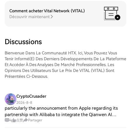
et de les suivre en temps réel. Nous offrons
ailleurs via un transfert sur la blockchain ou
une expérience conviviale aux débutants
les utiliser pour trader d'autres
Comment acheter Vital Network (VITAL)
comme aux traders chevronnés.
cryptos.Étape 4 : tradez des QUALCOMM
Découvrir maintenant
Incorporated (QCOM)Tradez facilement
QUALCOMM Incorporated (QCOM) sur le
marché Spot de HTX. Il vous suffit
d'accéder à votre compte, de sélectionner
Discussions
la paire de trading, d'exécuter vos trades
et de les suivre en temps réel. Nous offrons
Bienvenue Dans La Communauté HTX. Ici, Vous Pouvez Vous
une expérience conviviale aux débutants
Tenir Informé(e) Des Derniers Développements De La Plateforme
comme aux traders chevronnés.
Et Accéder À Des Analyses De Marché Professionnelles. Les
Opinions Des Utilisateurs Sur Le Prix De VITAL (VITAL) Sont
Présentées Ci-Dessous.
CryptoCrusader
2026-8-8
particularly the announcement from Apple regarding its
partnership with Alibaba to integrate the Qianwen AI
4
点赞
Partager
features into its products. This collaboration not only
augments Apple’s capabilities in the