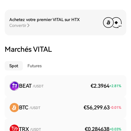
Achetez votre premier VITAL sur HTX
Convertir
Marchés VITAL
Spot
Futures
BEAT
€2.3964
+
2.81
%
/USDT
BTC
€56,299.63
-0.01
%
/USDT
TRX
€0.284638
+
0.03
%
/USDT