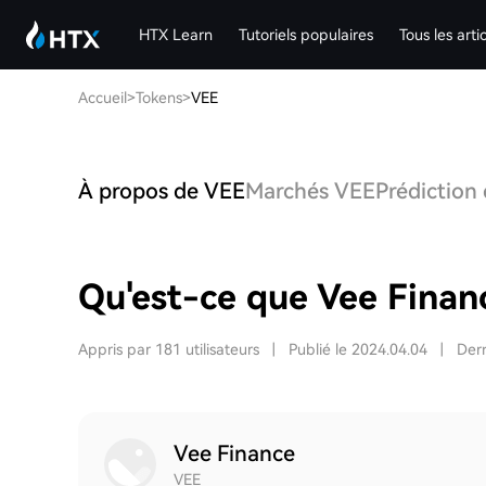
HTX Learn
Tutoriels populaires
Tous les arti
Accueil
>
Tokens
>
VEE
À propos de VEE
Marchés VEE
Prédiction
Qu'est-ce que Vee Finan
Appris par 181 utilisateurs
|
Publié le 2024.04.04
|
Dern
Vee Finance
VEE