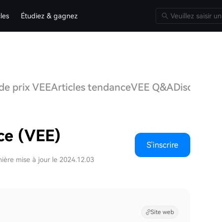
cles
Étudiez & gagnez
 de prix VEE
Articles tendance
VEE Q&A
Discussion
ce (VEE)
S'inscrire
ière mise à jour le 2024.12.03
Site web