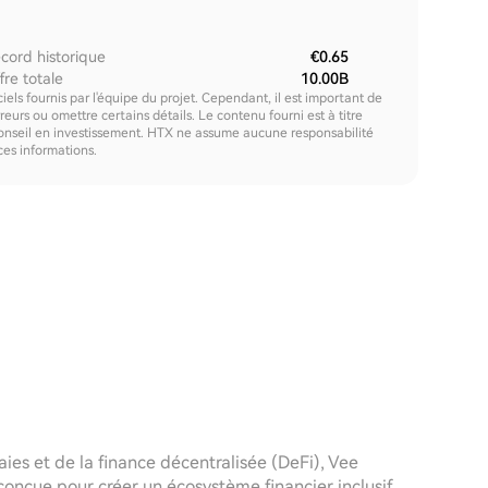
cord historique
€0.65
fre totale
10.00B
els fournis par l'équipe du projet. Cependant, il est important de
urs ou omettre certains détails. Le contenu fourni est à titre
onseil en investissement. HTX ne assume aucune responsabilité
 ces informations.
es et de la finance décentralisée (DeFi), Vee
nçue pour créer un écosystème financier inclusif.