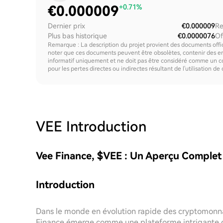
€
0.000009
+0.71%
Dernier prix
€0.000009
Re
Plus bas historique
€0.0000076
Of
Remarque : La description du projet provient des documents offici
noter que ces documents peuvent être obsolètes, contenir des erre
informatif uniquement et ne doit pas être considéré comme un c
pour les pertes directes ou indirectes résultant de l'utilisation de
VEE
Introduction
Vee Finance, $VEE : Un Aperçu Complet
Introduction
Dans le monde en évolution rapide des cryptomonnai
Finance émerge comme une plateforme intrigante co