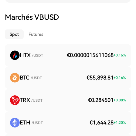
Marchés VBUSD
Spot
Futures
HTX
€0.0000015611068
+
0.16
%
/USDT
BTC
€55,898.81
+
0.16
%
/USDT
TRX
€0.284501
+
0.08
%
/USDT
ETH
€1,644.28
+
1.20
%
/USDT