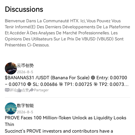
une expérience conviviale aux débutants
comme aux traders chevronnés.
Discussions
Bienvenue Dans La Communauté HTX. Ici, Vous Pouvez Vous
Tenir Informé(e) Des Derniers Développements De La Plateforme
Et Accéder À Des Analyses De Marché Professionnelles. Les
Opinions Des Utilisateurs Sur Le Prix De VBUSD (VBUSD) Sont
Présentées Ci-Dessous.
云币创势
2026-8-5
$BANANAS31 /USDT (Banana For Scale) 🟢 Entry: 0.00700
– 0.00710 🛑 SL: 0.00686 🎯 TP1: 0.00725 🎯 TP2: 0.00734
评论
点赞
Partager
🎯 TP3: 0.00744 🎯 TP4: 0.00770 🔥 Breakout: 0.00734 ⭐
Bias: Bullish 📈 📊 Support: 0.00687 → 0.00
数字智能
2026-8-5
PROVE Faces 100 Million-Token Unlock as Liquidity Looks
Thin
Succinct's PROVE investors and contributors have a