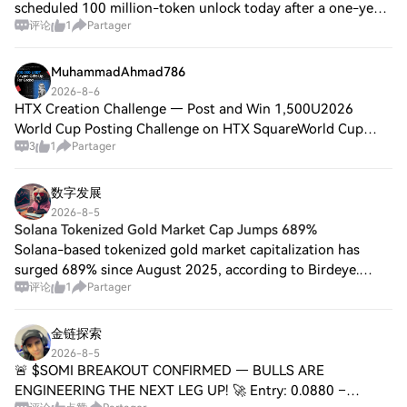
scheduled 100 million-token unlock today after a one-year
评论
1
Partager
cliff. CoinGecko and Tokenomics.com show 208.33 million
and 233.332 million PROVE, but thei
MuhammadAhmad786
2026-8-6
HTX Creation Challenge — Post and Win 1,500U2026
World Cup Posting Challenge on HTX SquareWorld Cup
3
1
Partager
Predictions: 100,000 USDT Daily2026, the cryptocurrency
market witnessed significant activity, highl
数字发展
2026-8-5
Solana Tokenized Gold Market Cap Jumps 689%
Solana-based tokenized gold market capitalization has
surged 689% since August 2025, according to Birdeye.
评论
1
Partager
Birdeye said the growth outpaced Ethereum, BNB Chain
and Avalanche. The data provider linked
金链探索
2026-8-5
🚨 $SOMI BREAKOUT CONFIRMED — BULLS ARE
ENGINEERING THE NEXT LEG UP! 🚀 Entry: 0.0880 –