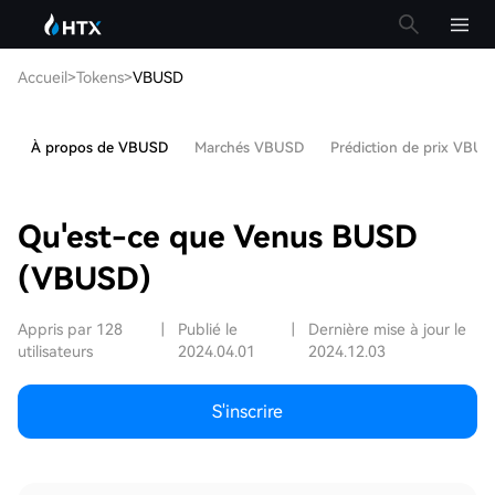
Accueil
>
Tokens
>
VBUSD
À propos de VBUSD
Marchés VBUSD
Prédiction de prix VBU
Qu'est-ce que Venus BUSD
(VBUSD)
Appris par 128
|
Publié le
|
Dernière mise à jour le
utilisateurs
2024.04.01
2024.12.03
S'inscrire