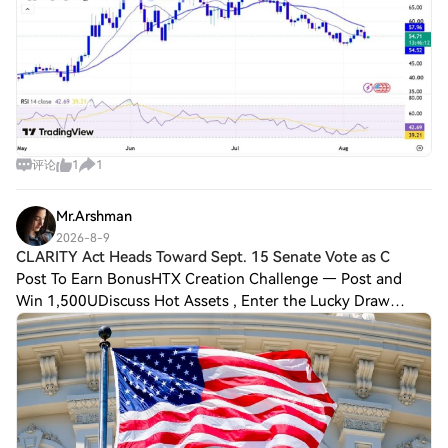
评论
1
1
Mr.Arshman
2026-8-9
CLARITY Act Heads Toward Sept. 15 Senate Vote as C
Post To Earn BonusHTX Creation Challenge — Post and
Win 1,500UDiscuss Hot Assets , Enter the Lucky Draw
Digital asset legislation will return to the center of the
Senate agenda as lawmakers prepare fo