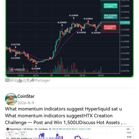
评论
点赞
Partager
CoinStar
2026-8-9
What momentum indicators suggest Hyperliquid sat u
What momentum indicators suggestHTX Creation
Challenge — Post and Win 1,500UDiscuss Hot Assets ,
Enter the Lucky DrawLast Chance: Guess Correctly Today
and Win More Hyperliquid sat under strong downwa