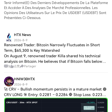
une expérience conviviale aux débutants
Tenir Informé(e) Des Derniers Développements De La Plateforme
comme aux traders chevronnés.
Et Accéder À Des Analyses De Marché Professionnelles. Les
Opinions Des Utilisateurs Sur Le Prix De USDEBT (USDEBT) Sont
Présentées Ci-Dessous.
HTX News
2026-8-9
Renowned Trader: Bitcoin Narrowly Fluctuates in Short
Term, $65,300 Is Key Watershed
On August 9, renowned trader Killa shared his technical
analysis on Bitcoin. He believes that if Bitcoin falls below
3
点赞
Partager
the current weekly high of $65,300, it will retreat to test
the monthly opening pri
HNIW30HTX
2026-8-9
🚀 CRV – Bullish momentum persists in a mature market 🟢
CRV LONG 🎯 Entry: 0.2281 – 0.2284 🛑 Stop Loss: 0.2237
🎯 TP: 0.2328 - 0.2374 - 0.2420 🧠 Plan & Logic The market
shows a strong continuation trend