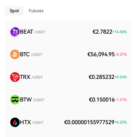
Spot
Futures
BEAT
€2.7822
+
14.56
%
/USDT
BTC
€56,094.95
-0.37
%
/USDT
TRX
€0.285232
+
0.24
%
/USDT
BTW
€0.150016
-1.41
%
/USDT
HTX
€0.00000155977529
+
0.22
%
/USDT