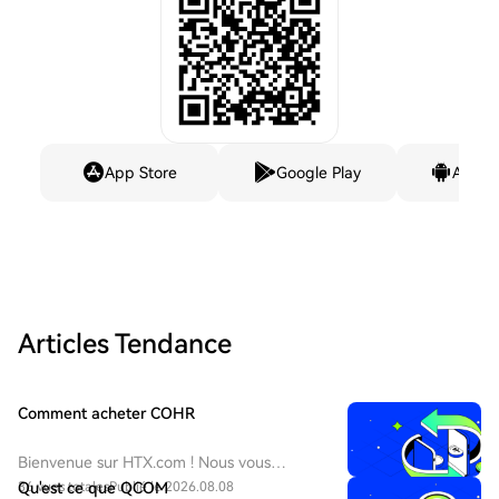
App Store
Google Play
Andro
Articles Tendance
Comment acheter COHR
Bienvenue sur HTX.com ! Nous vous
permettons d'acheter Coherent Corp.
36 vues totales
Qu'est ce que QCOM
Publié le 2026.08.08