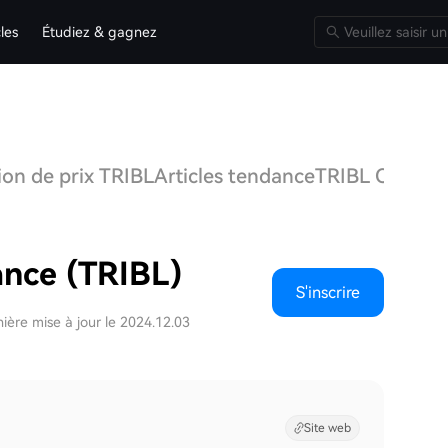
cles
Étudiez & gagnez
ion de prix TRIBL
Articles tendance
TRIBL Q&A
Dis
ance (TRIBL)
S'inscrire
ière mise à jour le 2024.12.03
Site web