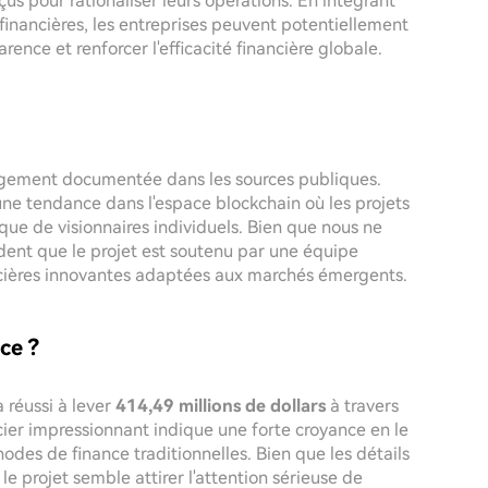
nçus pour rationaliser leurs opérations. En intégrant
inancières, les entreprises peuvent potentiellement
rence et renforcer l'efficacité financière globale.
largement documentée dans les sources publiques.
ne tendance dans l'espace blockchain où les projets
ue de visionnaires individuels. Bien que nous ne
ident que le projet est soutenu par une équipe
cières innovantes adaptées aux marchés émergents.
nce ?
a réussi à lever
414,49 millions de dollars
à travers
ncier impressionnant indique une forte croyance en le
odes de finance traditionnelles. Bien que les détails
le projet semble attirer l'attention sérieuse de