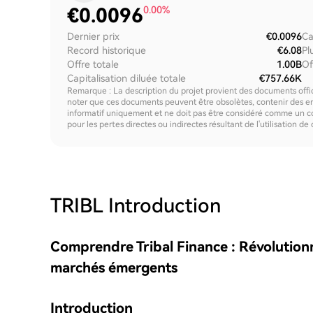
€
0.0096
0.00%
Dernier prix
€0.0096
Ca
Record historique
€6.08
Pl
Offre totale
1.00B
Of
Capitalisation diluée totale
€757.66K
Remarque : La description du projet provient des documents offici
noter que ces documents peuvent être obsolètes, contenir des erre
informatif uniquement et ne doit pas être considéré comme un c
pour les pertes directes ou indirectes résultant de l'utilisation de
TRIBL
Introduction
Comprendre Tribal Finance : Révolutionne
marchés émergents
Introduction