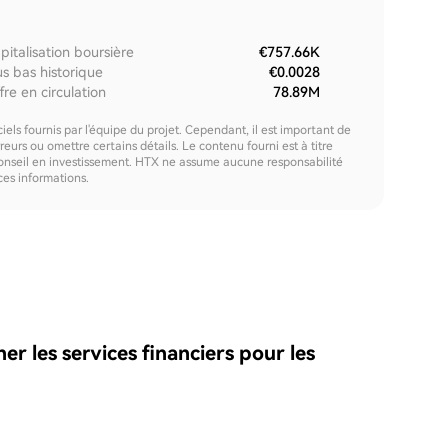
pitalisation boursière
€757.66K
us bas historique
€0.0028
fre en circulation
78.89M
els fournis par l'équipe du projet. Cependant, il est important de
urs ou omettre certains détails. Le contenu fourni est à titre
onseil en investissement. HTX ne assume aucune responsabilité
 ces informations.
r les services financiers pour les