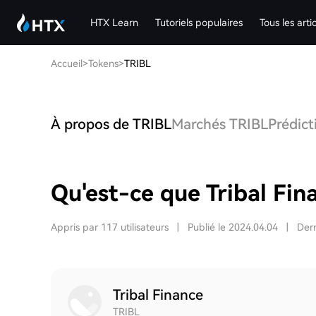
HTX Learn
Tutoriels populaires
Tous les arti
Accueil
>
Tokens
>
TRIBL
À propos de TRIBL
Marchés TRIBL
Prédict
Qu'est-ce que Tribal Fin
Appris par 117 utilisateurs
|
Publié le 2024.04.04
|
Dern
Tribal Finance
TRIBL