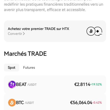
redéfinir les pratiques financières traditionnelles vers un
avenir plus transparent, efficace et accessible.
Achetez votre premier TRADE sur HTX
Convertir
Marchés TRADE
Spot
Futures
BEAT
€2.8114
+
19.52
%
/USDT
BTC
€56,064.04
-0.42
%
/USDT