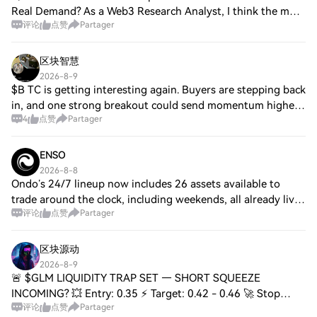
Real Demand? As a Web3 Research Analyst, I think the most
评论
点赞
Partager
important question around Sei isn’t: “Can Sei reach 200K
TPS?” It’s: “What happens if t
区块智慧
2026-8-9
$B TC is getting interesting again. Buyers are stepping back
in, and one strong breakout could send momentum higher
4
点赞
Partager
fast. If this strength holds, I’m watching the next resistance
closely. High volatil
ENSO
2026-8-8
Ondo’s 24/7 lineup now includes 26 assets available to
trade around the clock, including weekends, all already live
评论
点赞
Partager
through the Enso API. 🔸 AMZN 🔸 MSTR 🔸 COIN 🔸 ORCL
🔸 TQQQ With Enso, your users get a
区块源动
2026-8-9
🚨 $GLM LIQUIDITY TRAP SET — SHORT SQUEEZE
INCOMING? 💥 Entry: 0.35 ⚡ Target: 0.42 - 0.46 🚀 Stop
评论
点赞
Partager
Loss: 0.328 ⚠️ 📊 The heatmap is screaming one thing: short