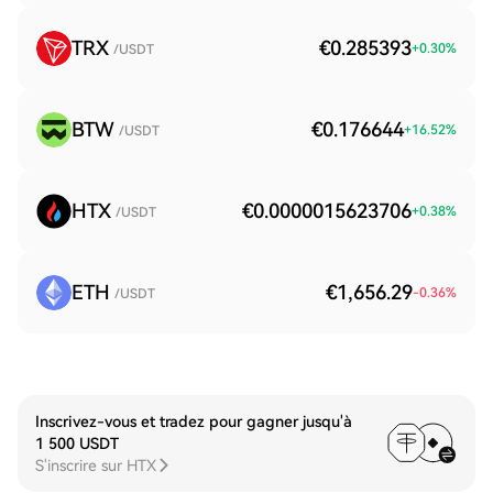
TRX
€0.285393
+
0.30
%
/USDT
BTW
€0.176644
+
16.52
%
/USDT
HTX
€0.0000015623706
+
0.38
%
/USDT
ETH
€1,656.29
-0.36
%
/USDT
Inscrivez-vous et tradez pour gagner jusqu'à
1 500 USDT
S'inscrire sur HTX