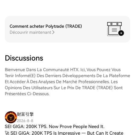
avoir acheté vos QUALCOMM Incorporated
d'accéder à votre compte, de sélectionner
(QCOM), stockez-les sur votre compte
la paire de trading, d'exécuter vos trades
HTX. Vous pouvez également les envoyer
et de les suivre en temps réel. Nous offrons
ailleurs via un transfert sur la blockchain ou
une expérience conviviale aux débutants
les utiliser pour trader d'autres
Comment acheter Polytrade (TRADE)
comme aux traders chevronnés.
cryptos.Étape 4 : tradez des QUALCOMM
Découvrir maintenant
Incorporated (QCOM)Tradez facilement
QUALCOMM Incorporated (QCOM) sur le
marché Spot de HTX. Il vous suffit
d'accéder à votre compte, de sélectionner
Discussions
la paire de trading, d'exécuter vos trades
et de les suivre en temps réel. Nous offrons
Bienvenue Dans La Communauté HTX. Ici, Vous Pouvez Vous
une expérience conviviale aux débutants
Tenir Informé(e) Des Derniers Développements De La Plateforme
comme aux traders chevronnés.
Et Accéder À Des Analyses De Marché Professionnelles. Les
Opinions Des Utilisateurs Sur Le Prix De TRADE (TRADE) Sont
Présentées Ci-Dessous.
财富引擎
2026-8-8
SEI GIGA: 200K TPS. Now Prove People Need It.
🚀 SEI GIGA: 200K TPS Is Impressive — But Can It Create