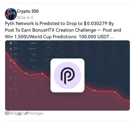
liquidity stacked like a wall overhead. 🦈 Smar
Crypto 350
2026-8-9
Pyth Network is Predicted to Drop to $ 0.030279 By
Post To Earn BonusHTX Creation Challenge — Post and
Win 1,500UWorld Cup Predictions: 100,000 USDT
DailyPyth Network is Predicted to Drop to $ 0.030279 By
Aug 13, 2026Disclaimer: This is not investment
评论
1
Partager