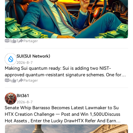
3
3
Partager
SUI(SUI Network)
2026-8-7
Making Sui quantum ready: Sui is adding two NIST-
approved quantum-resistant signature schemes. One for
4
1
Partager
everyday accounts, one for high-value Move vaults. Existing
accounts can rotate to a quantum-safe
Bit361
2026-8-7
Senate Whip Barrasso Becomes Latest Lawmaker to Su
HTX Creation Challenge — Post and Win 1,500UDiscuss
Hot Assets , Enter the Lucky DrawHTX Refer And Earn
Senate Whip Barrasso Becomes Latest Lawmaker to