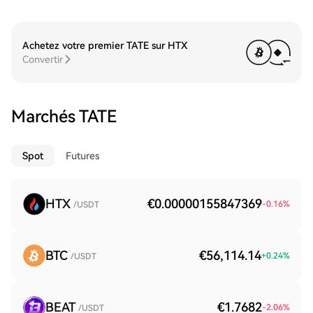
Achetez votre premier TATE sur HTX
Convertir
Marchés TATE
Spot
Futures
HTX
€0.00000155847369
-0.16
%
/USDT
BTC
€56,114.14
+
0.24
%
/USDT
BEAT
€1.7682
-2.06
%
/USDT