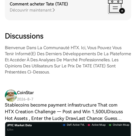
les utiliser pour trader d'autres
Comment acheter Tate (TATE)
cryptos.Étape 4 : tradez des Taiwan
Découvrir maintenant
Semiconductor Manufacturing Company
(TSEM)Tradez facilement Taiwan
Semiconductor Manufacturing Company
(TSEM) sur le marché Spot de HTX. Il vous
Discussions
suffit d'accéder à votre compte, de
sélectionner la paire de trading, d'exécuter
Bienvenue Dans La Communauté HTX. Ici, Vous Pouvez Vous
vos trades et de les suivre en temps réel.
Tenir Informé(e) Des Derniers Développements De La Plateforme
Nous offrons une expérience conviviale aux
Et Accéder À Des Analyses De Marché Professionnelles. Les
débutants comme aux traders chevronnés.
Opinions Des Utilisateurs Sur Le Prix De TATE (TATE) Sont
Présentées Ci-Dessous.
CoinStar
2026-8-7
Stablecoins become payment infrastructure That com
HTX Creation Challenge — Post and Win 1,500UDiscuss
Hot Assets , Enter the Lucky DrawLast Chance: Guess
Correctly Today and Win More Stablecoins become
payment infrastructure That commercial adoption