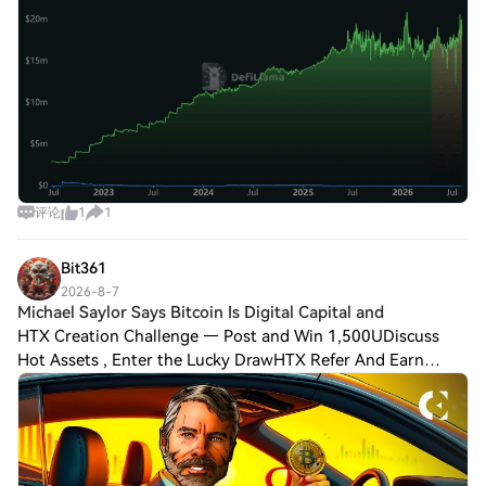
评论
1
1
Bit361
2026-8-7
Michael Saylor Says Bitcoin Is Digital Capital and
HTX Creation Challenge — Post and Win 1,500UDiscuss
Hot Assets , Enter the Lucky DrawHTX Refer And Earn
Michael Saylor Says Bitcoin Is Digital Capital and AI Is
Digital Intelligence In a Diary Of A CE