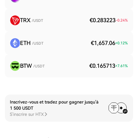
TRX
€0.283223
-0.24
%
/USDT
ETH
€1,657.06
+
0.12
%
/USDT
BTW
€0.165713
+
7.61
%
/USDT
Inscrivez-vous et tradez pour gagner jusqu'à
1 500 USDT
S'inscrire sur HTX