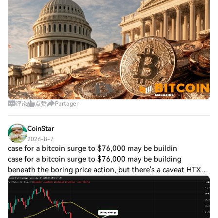
Support Crypto Clarity Act, But Time May Be Runn
评论
点赞
Partager
CoinStar
2026-8-7
case for a bitcoin surge to $76,000 may be buildin
case for a bitcoin surge to $76,000 may be building
beneath the boring price action, but there's a caveat HTX
Creation Challenge — Post and Win 1,500UDiscuss Hot
Assets , Enter the Lucky DrawLast Chan