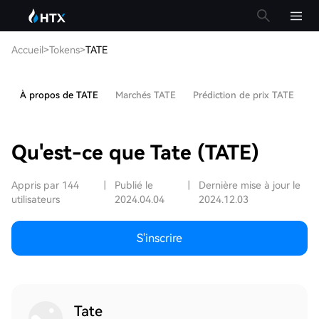
Accueil
>
Tokens
>
TATE
À propos de TATE
Marchés TATE
Prédiction de prix TATE
A
Qu'est-ce que Tate (TATE)
Appris par 144
|
Publié le
|
Dernière mise à jour le
utilisateurs
2024.04.04
2024.12.03
S'inscrire
Tate