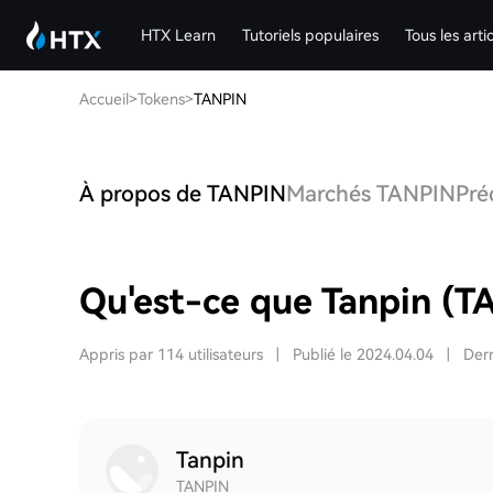
HTX Learn
Tutoriels populaires
Tous les arti
Accueil
>
Tokens
>
TANPIN
À propos de TANPIN
Marchés TANPIN
Pré
Qu'est-ce que Tanpin (T
Appris par 114 utilisateurs
|
Publié le 2024.04.04
|
Dern
Tanpin
TANPIN