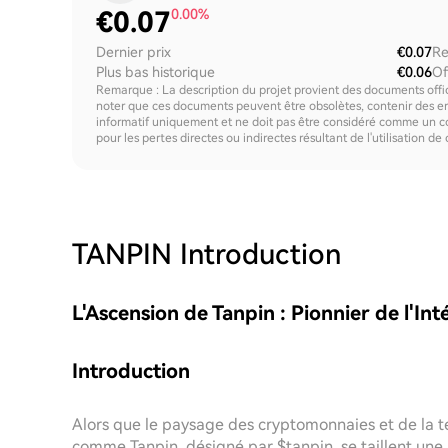
€
0.07
0.00%
Dernier prix
€0.07
Re
Plus bas historique
€0.06
Of
Remarque : La description du projet provient des documents offici
noter que ces documents peuvent être obsolètes, contenir des erre
informatif uniquement et ne doit pas être considéré comme un c
pour les pertes directes ou indirectes résultant de l'utilisation de
TANPIN
Introduction
L'Ascension de Tanpin : Pionnier de l'In
Introduction
Alors que le paysage des cryptomonnaies et de la te
comme Tanpin, désigné par $tanpin, se taillent une