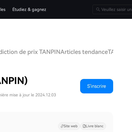
cles
Étudiez & gagnez
diction de prix TANPIN
Articles tendance
TANPIN
ANPIN)
S'inscrire
ière mise à jour le 2024.12.03
Site web
Livre blanc