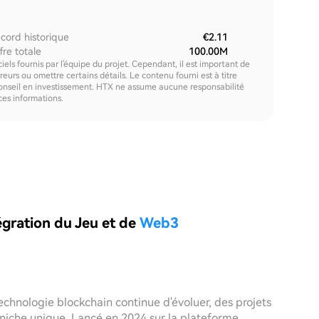
cord historique
€2.11
fre totale
100.00M
els fournis par l'équipe du projet. Cependant, il est important de
urs ou omettre certains détails. Le contenu fourni est à titre
onseil en investissement. HTX ne assume aucune responsabilité
 ces informations.
tégration du Jeu et de
Web3
chnologie blockchain continue d'évoluer, des projets
 niche unique. Lancé en 2024 sur la plateforme