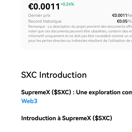
€
0.0011
+0.24%
Dernier prix
€0.0011
Re
Record historique
€0.05
Pl
Remarque : La description du projet provient des documents offici
noter que ces documents peuvent être obsolètes, contenir des erre
informatif uniquement et ne doit pas être considéré comme un c
pour les pertes directes ou indirectes résultant de l'utilisation de
SXC
Introduction
SupremeX ($SXC) : Une exploration com
Web3
Introduction à SupremeX ($SXC)