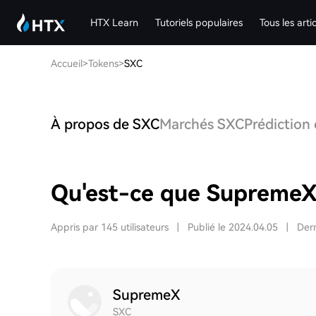
HTX Learn
Tutoriels populaires
Tous les arti
Accueil
>
Tokens
>
SXC
À propos de SXC
Marchés SXC
Prédiction
Qu'est-ce que SupremeX
Appris par 145 utilisateurs
|
Publié le 2024.04.05
|
Dern
SupremeX
SXC