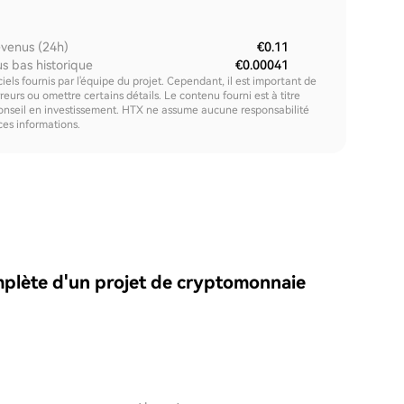
venus (24h)
€0.11
us bas historique
€0.00041
els fournis par l'équipe du projet. Cependant, il est important de
urs ou omettre certains détails. Le contenu fourni est à titre
onseil en investissement. HTX ne assume aucune responsabilité
 ces informations.
plète d'un projet de cryptomonnaie