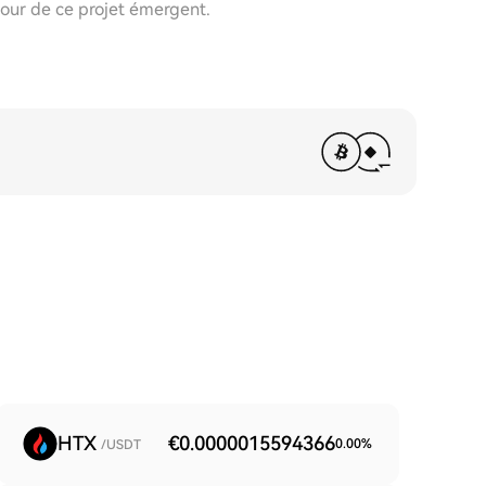
our de ce projet émergent.
HTX
€0.0000015594366
0.00
%
/USDT