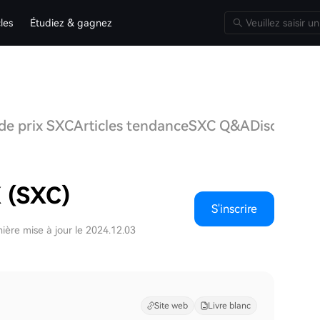
cles
Étudiez & gagnez
 de prix SXC
Articles tendance
SXC Q&A
Discussion
 (SXC)
S'inscrire
ière mise à jour le 2024.12.03
Site web
Livre blanc