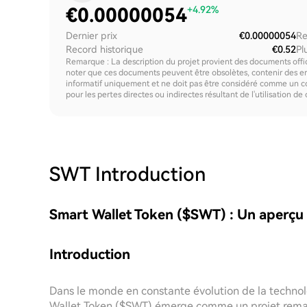
€
0.00000054
+4.92%
Dernier prix
€0.00000054
Re
Record historique
€0.52
Pl
Remarque : La description du projet provient des documents offici
noter que ces documents peuvent être obsolètes, contenir des erre
informatif uniquement et ne doit pas être considéré comme un c
pour les pertes directes ou indirectes résultant de l'utilisation de
SWT
Introduction
Smart Wallet Token ($SWT) : Un aperçu
Introduction
Dans le monde en constante évolution de la technol
Wallet Token ($SWT) émerge comme un projet remarq