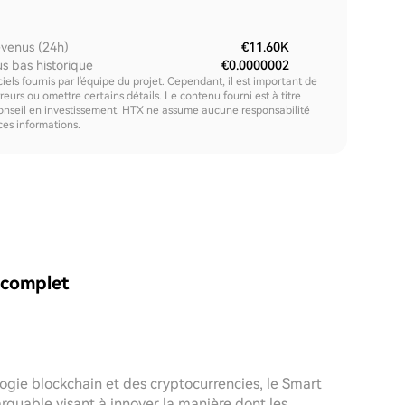
venus (24h)
€11.60K
us bas historique
€0.0000002
els fournis par l'équipe du projet. Cependant, il est important de
urs ou omettre certains détails. Le contenu fourni est à titre
onseil en investissement. HTX ne assume aucune responsabilité
 ces informations.
 complet
ogie blockchain et des cryptocurrencies, le Smart
uable visant à innover la manière dont les