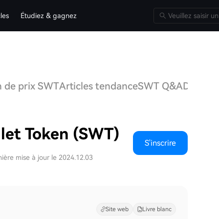
cles
Étudiez & gagnez
n de prix SWT
Articles tendance
SWT Q&A
Discuss
let Token (SWT)
S'inscrire
ière mise à jour le 2024.12.03
Site web
Livre blanc