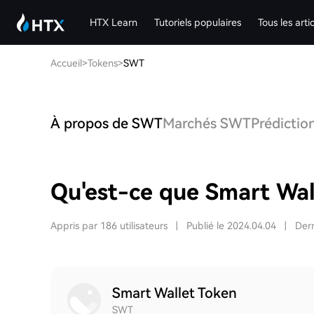
HTX Learn
Tutoriels populaires
Tous les arti
Accueil
>
Tokens
>
SWT
À propos de SWT
Marchés SWT
Prédictio
Qu'est-ce que Smart Wal
Appris par 186 utilisateurs
|
Publié le 2024.04.04
|
Dern
Smart Wallet Token
SWT