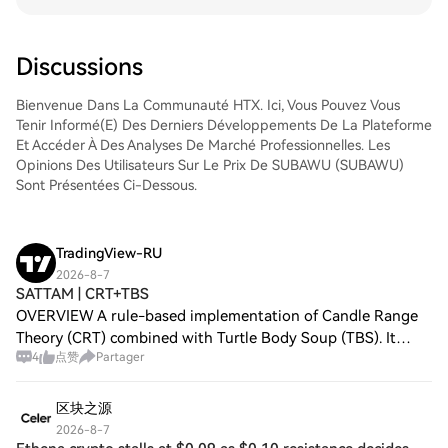
comme aux traders chevronnés.
trading, d'exécuter vos trades et de les
suivre en temps réel. Nous offrons une
expérience conviviale aux débutants
Discussions
comme aux traders chevronnés.
Bienvenue Dans La Communauté HTX. Ici, Vous Pouvez Vous
Tenir Informé(e) Des Derniers Développements De La Plateforme
Et Accéder À Des Analyses De Marché Professionnelles. Les
Opinions Des Utilisateurs Sur Le Prix De SUBAWU (SUBAWU)
Sont Présentées Ci-Dessous.
TradingView-RU
2026-8-7
SATTAM | CRT+TBS
OVERVIEW A rule-based implementation of Candle Range
Theory (CRT) combined with Turtle Body Soup (TBS). It
4
点赞
Partager
reads the setup on a higher timeframe, requires a key level
for context, waits for a liquidit
区块之源
2026-8-7