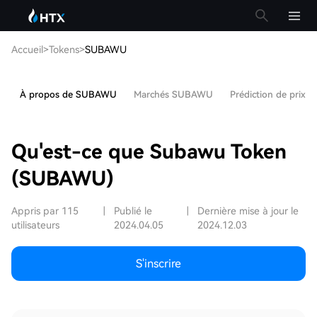
Accueil
>
Tokens
>
SUBAWU
À propos de SUBAWU
Marchés SUBAWU
Prédiction de prix
Qu'est-ce que Subawu Token
(SUBAWU)
Appris par 115
|
Publié le
|
Dernière mise à jour le
utilisateurs
2024.04.05
2024.12.03
S'inscrire