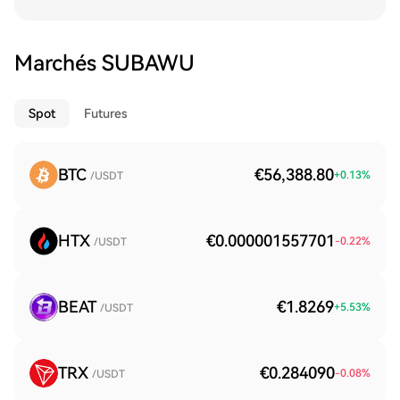
Marchés SUBAWU
Spot
Futures
BTC
€56,388.80
+
0.13
%
/USDT
HTX
€0.000001557701
-0.22
%
/USDT
BEAT
€1.8269
+
5.53
%
/USDT
TRX
€0.284090
-0.08
%
/USDT