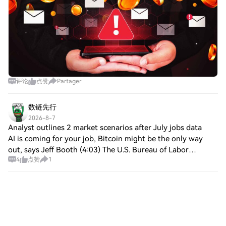
评论
点赞
Partager
数链先行
2026-8-7
Analyst outlines 2 market scenarios after July jobs data
AI is coming for your job, Bitcoin might be the only way
out, says Jeff Booth (4:03) The U.S. Bureau of Labor
4
点赞
1
Statistics (BLS) released employment data on Aug. 7 as per
which the U.S. economy lost 23,