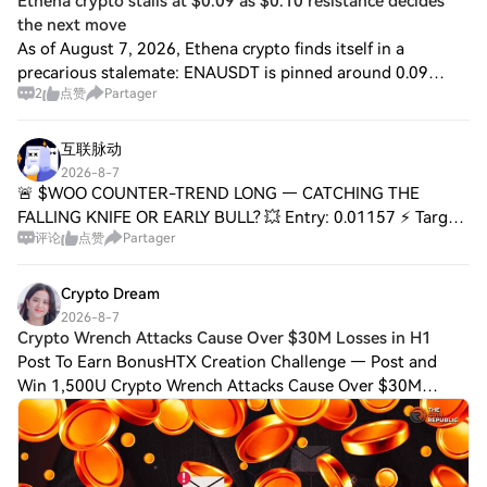
Ethena crypto stalls at $0.09 as $0.10 resistance decides
the next move
As of August 7, 2026, Ethena crypto finds itself in a
precarious stalemate: ENAUSDT is pinned around 0.09
2
点赞
Partager
against USDT, stuck to its 20- and 50-day averages, while
the 200-day exponential average loom
互联脉动
2026-8-7
🚨 $WOO COUNTER-TREND LONG — CATCHING THE
FALLING KNIFE OR EARLY BULL? 💥 Entry: 0.01157 ⚡ Target:
评论
点赞
Partager
0.01176 🚀 Stop Loss: 0.0112 ⚠️ This is a classic contrarian
play — stepping in front of bearish momentu
Crypto Dream
2026-8-7
Crypto Wrench Attacks Cause Over $30M Losses in H1
Post To Earn BonusHTX Creation Challenge — Post and
Win 1,500U Crypto Wrench Attacks Cause Over $30M
Losses in H1 as France Tops Crypto attack losses from
wrench attacks exceeded $30 million during H1