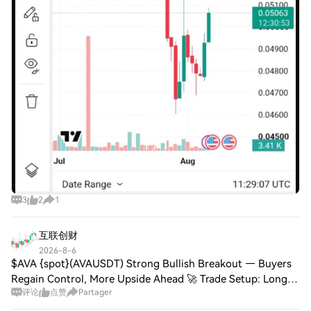
3
2
1
互联创财
2026-8-6
$AVA {spot}(AVAUSDT) Strong Bullish Breakout — Buyers
Regain Control, More Upside Ahead 🚀 Trade Setup: Long
评论
点赞
Partager
Entry Zone: 0.1880 – 0.1910 TP1: 0.1950 TP2: 0.2000 TP3:
0.2050 SL: 0.1830 Market Outlook: $