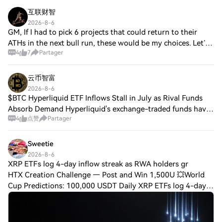
互联财智
2026-8-6
GM, If I had to pick 6 projects that could return to their
ATHs in the next bull run, these would be my choices. Let’s
4
7
Partager
assume I invest $10K in each project and see what the
return would be once they r
云币智富
2026-8-6
$BTC Hyperliquid ETF Inflows Stall in July as Rival Funds
Absorb Demand Hyperliquid's exchange-traded funds have
4
点赞
Partager
gone from category leaders to laggards in the space of two
months. The stall coincides
Sweetie
2026-8-6
XRP ETFs log 4-day inflow streak as RWA holders gr
HTX Creation Challenge — Post and Win 1,500U 💥World
Cup Predictions: 100,000 USDT Daily XRP ETFs log 4-day
inflow streak as RWA holders grow 25% – More gains
ahead? For most of 2026, Ripple [$XRP] has