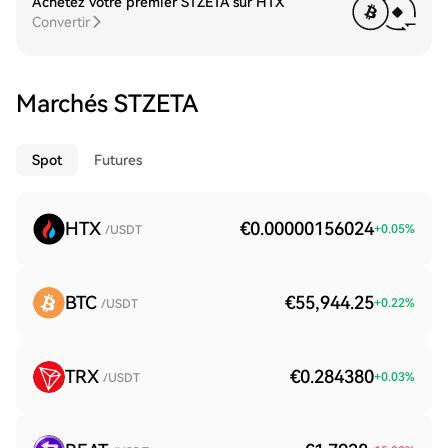
Achetez votre premier STZETA sur HTX
Convertir
Marchés STZETA
Spot
Futures
HTX
€0.00000156024
+
0.05
%
/USDT
BTC
€55,944.25
+
0.22
%
/USDT
TRX
€0.284380
+
0.03
%
/USDT