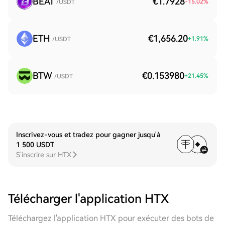
BEAT
€1.7928
-15.02
%
/USDT
ETH
€1,656.20
+
1.91
%
/USDT
BTW
€0.153980
+
21.45
%
/USDT
Inscrivez-vous et tradez pour gagner jusqu'à
1 500 USDT
S'inscrire sur HTX
Télécharger l'application HTX
Téléchargez l'application HTX pour exécuter des bots de