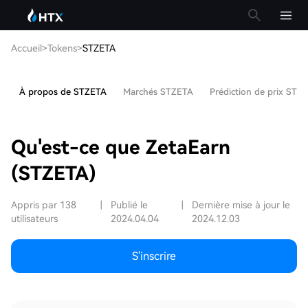
Accueil
>
Tokens
>
STZETA
À propos de STZETA
Marchés STZETA
Prédiction de prix STZ
Qu'est-ce que ZetaEarn
(STZETA)
Appris par 138
|
Publié le
|
Dernière mise à jour le
utilisateurs
2024.04.04
2024.12.03
S'inscrire