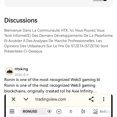
marché Spot de HTX. Il vous suffit
d'accéder à votre compte, de sélectionner
la paire de trading, d'exécuter vos trades
et de les suivre en temps réel. Nous offrons
Discussions
une expérience conviviale aux débutants
comme aux traders chevronnés.
Bienvenue Dans La Communauté HTX. Ici, Vous Pouvez Vous
Tenir Informé(e) Des Derniers Développements De La Plateforme
Et Accéder À Des Analyses De Marché Professionnelles. Les
Opinions Des Utilisateurs Sur Le Prix De STZETA (STZETA) Sont
Présentées Ci-Dessous.
Htxking
2026-8-6
Ronin is one of the most recognized Web3 gaming bl
Ronin is one of the most recognized Web3 gaming
blockchains, originally created tol he Axie Infinity
ecosystem. The network is designed specifically for gaming,
providing fast transactions, low fees,