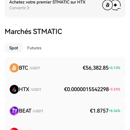
Achetez votre premier STMATIC sur HTX
Convertir
Marchés STMATIC
Spot
Futures
BTC
€56,382.85
+
0.13
%
/USDT
HTX
€0.0000015542298
-0.33
%
/USDT
BEAT
€1.8757
+
8.34
%
/USDT