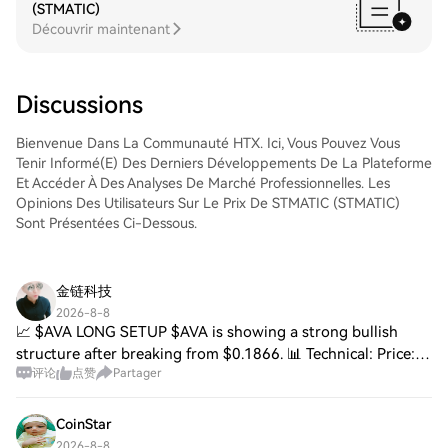
(STMATIC)
Incorporated (QCOM)Tradez facilement
Découvrir maintenant
QUALCOMM Incorporated (QCOM) sur le
marché Spot de HTX. Il vous suffit
d'accéder à votre compte, de sélectionner
la paire de trading, d'exécuter vos trades
Discussions
et de les suivre en temps réel. Nous offrons
une expérience conviviale aux débutants
Bienvenue Dans La Communauté HTX. Ici, Vous Pouvez Vous
comme aux traders chevronnés.
Tenir Informé(e) Des Derniers Développements De La Plateforme
Et Accéder À Des Analyses De Marché Professionnelles. Les
Opinions Des Utilisateurs Sur Le Prix De STMATIC (STMATIC)
Sont Présentées Ci-Dessous.
金链科技
2026-8-8
📈 $AVA LONG SETUP $AVA is showing a strong bullish
structure after breaking from $0.1866. 📊 Technical: Price:
评论
点赞
Partager
~$0.2095 EMA 7 > EMA 25 > EMA 99 → bullish MACD
remains bullish Key resistance: $0.218–$0.
CoinStar
2026-8-8