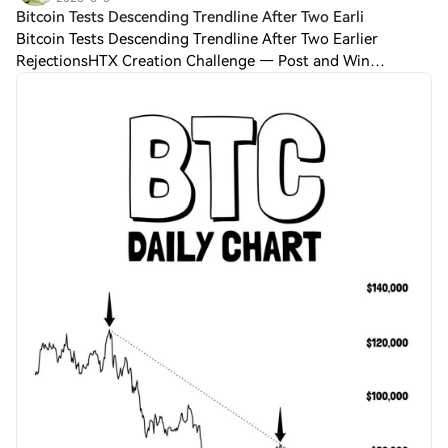
Bitcoin Tests Descending Trendline After Two Earli
Bitcoin Tests Descending Trendline After Two Earlier
RejectionsHTX Creation Challenge — Post and Win
1,500UDiscuss Hot Assets , Enter the Lucky DrawLast
Chance: Guess Correctly Today and Win More Bitc