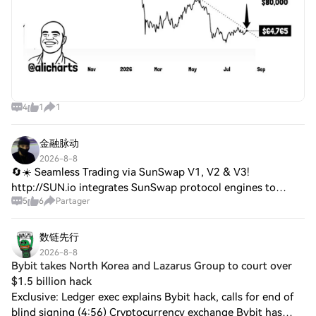
4
1
1
金融脉动
2026-8-8
🔄☀️ Seamless Trading via SunSwap V1, V2 & V3!
http://SUN.io integrates SunSwap protocol engines to
5
6
Partager
deliver concentrated liquidity and optimal trade routing! 1️⃣
SunSwap Features: → Concentrated liquid
数链先行
2026-8-8
Bybit takes North Korea and Lazarus Group to court over
$1.5 billion hack
Exclusive: Ledger exec explains Bybit hack, calls for end of
blind signing (4:56) Cryptocurrency exchange Bybit has