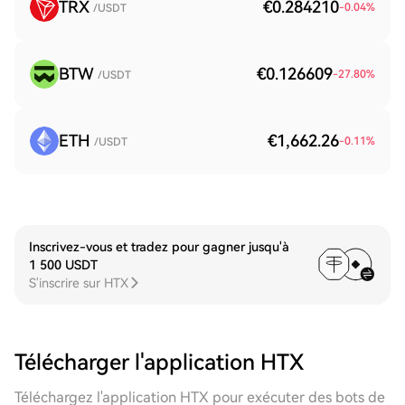
TRX
€0.284210
-0.04
%
/USDT
BTW
€0.126609
-27.80
%
/USDT
ETH
€1,662.26
-0.11
%
/USDT
Inscrivez-vous et tradez pour gagner jusqu'à
1 500 USDT
S'inscrire sur HTX
Télécharger l'application HTX
Téléchargez l'application HTX pour exécuter des bots de