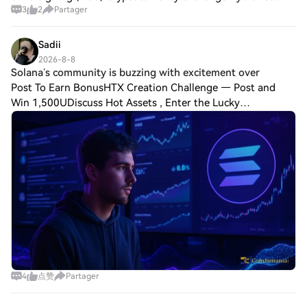
3
2
Partager
taken North Korea to court over the record $1.5 billion hack
it suffered in 2025 and
Sadii
2026-8-8
Solana’s community is buzzing with excitement over
Post To Earn BonusHTX Creation Challenge — Post and
Win 1,500UDiscuss Hot Assets , Enter the Lucky
DrawSolana’s community is buzzing with excitement over
the latest developments in its ecosystem, as h
4
点赞
Partager