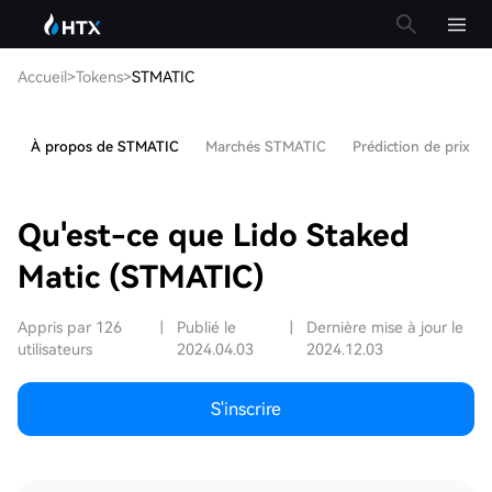
Accueil
>
Tokens
>
STMATIC
À propos de STMATIC
Marchés STMATIC
Prédiction de prix 
Qu'est-ce que Lido Staked
Matic (STMATIC)
Appris par 126
|
Publié le
|
Dernière mise à jour le
utilisateurs
2024.04.03
2024.12.03
S'inscrire