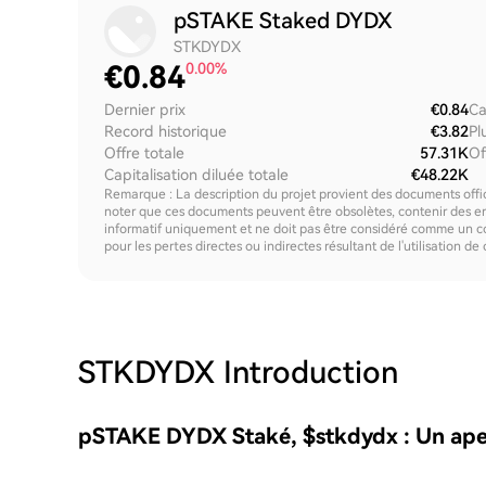
pSTAKE Staked DYDX
STKDYDX
€
0.84
0.00%
Dernier prix
€0.84
Ca
Record historique
€3.82
Pl
Offre totale
57.31K
Of
Capitalisation diluée totale
€48.22K
Remarque : La description du projet provient des documents offici
noter que ces documents peuvent être obsolètes, contenir des erre
informatif uniquement et ne doit pas être considéré comme un c
pour les pertes directes ou indirectes résultant de l'utilisation de
STKDYDX
Introduction
pSTAKE DYDX Staké, $stkdydx : Un ape