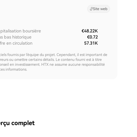
Site web
pitalisation boursière
€48.22K
us bas historique
€0.72
fre en circulation
57.31K
els fournis par l'équipe du projet. Cependant, il est important de
urs ou omettre certains détails. Le contenu fourni est à titre
onseil en investissement. HTX ne assume aucune responsabilité
 ces informations.
rçu complet