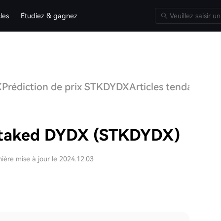
cles
Étudiez & gagnez
X
Prédiction de prix STKDYDX
Articles tendance
S
Staked DYDX (STKDYDX)
ière mise à jour le 2024.12.03