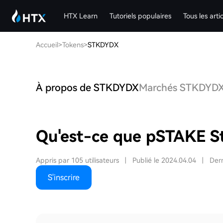
HTX Learn
Tutoriels populaires
Tous les arti
Accueil
>
Tokens
>
STKDYDX
À propos de STKDYDX
Marchés STKDYD
Qu'est-ce que pSTAKE 
Appris par 105 utilisateurs
|
Publié le 2024.04.04
|
Dern
S'inscrire