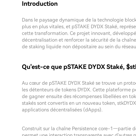
Introduction
Dans le paysage dynamique de la technologie blockc
plus en plus vitales, et pSTAKE DYDX Staké, représe
cette transformation. Ce projet innovant, développé
décentralisation et renforcer la sécurité de la chaî
de staking liquide non dépositaire au sein du résea
Qu'est-ce que pSTAKE DYDX Staké, $st
Au cœur de pSTAKE DYDX Staké se trouve un protoc
les détenteurs de tokens DYDX. Cette plateforme pe
de gagner ensuite des récompenses libellées en toke
stakés sont convertis en un nouveau token, stkDYDX, 
applications décentralisées (dApps).
Construit sur la chaîne Persistence core-1—partie 
permet une interaction transparente avec d'autres pr