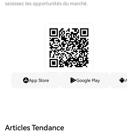
saisissez les opportunités du marché.
App Store
Google Play
Andro
Articles Tendance