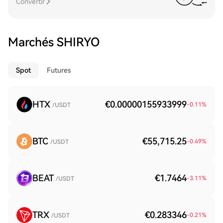
Convertir
Marchés SHIRYO
Spot
Futures
HTX
€0.00000155933999
-0.11
%
/USDT
BTC
€55,715.25
-0.49
%
/USDT
BEAT
€1.7464
-3.11
%
/USDT
TRX
€0.283346
-0.21
%
/USDT