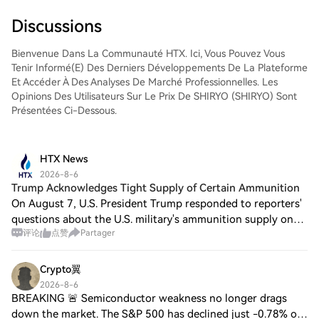
la paire de trading, d'exécuter vos trades
et de les suivre en temps réel. Nous offrons
Discussions
une expérience conviviale aux débutants
comme aux traders chevronnés.
Bienvenue Dans La Communauté HTX. Ici, Vous Pouvez Vous
Tenir Informé(e) Des Derniers Développements De La Plateforme
Et Accéder À Des Analyses De Marché Professionnelles. Les
Opinions Des Utilisateurs Sur Le Prix De SHIRYO (SHIRYO) Sont
Présentées Ci-Dessous.
HTX News
2026-8-6
Trump Acknowledges Tight Supply of Certain Ammunition
On August 7, U.S. President Trump responded to reporters'
questions about the U.S. military's ammunition supply on
评论
点赞
Partager
the afternoon of August 6 at the White House, stating: "We
have always needed more (a
Crypto翼
2026-8-6
BREAKING 🚨 Semiconductor weakness no longer drags
down the market. The S&P 500 has declined just -0.78% on