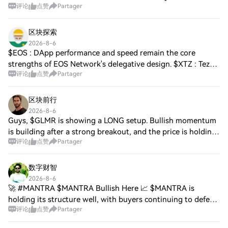
评论
点赞
Partager
average this year when the semiconductor index falls. Stay
tuned for updates ⚡️. $HFT, $ACE,
区块探索
2026-8-6
$EOS : DApp performance and speed remain the core
strengths of EOS Network's delegative design. $XTZ : Tezos
评论
点赞
Partager
relies on self-amending smart contracts to upgrade
smoothly without hard forks. $ZEC : Priv
区块前行
2026-8-6
Guys, $GLMR is showing a LONG setup. Bullish momentum
is building after a strong breakout, and the price is holding
评论
点赞
Partager
above the key support zone. If buyers maintain control, the
next move could extend t
数字财智
2026-8-6
🚀 #MANTRA $MANTRA Bullish Here 📈 $MANTRA is
holding its structure well, with buyers continuing to defend
评论
点赞
Partager
key support. As long as this level holds, the trend favors the
bulls and another push toward hi