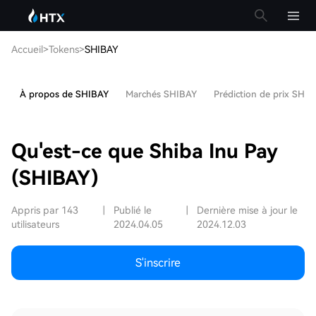
Accueil
>
Tokens
>
SHIBAY
À propos de SHIBAY
Marchés SHIBAY
Prédiction de prix SHI
Qu'est-ce que Shiba Inu Pay
(SHIBAY)
Appris par 143
|
Publié le
|
Dernière mise à jour le
utilisateurs
2024.04.05
2024.12.03
S'inscrire