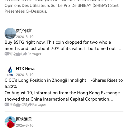
Opinions Des Utilisateurs Sur Le Prix De SHIBAY (SHIBAY) Sont
Présentées Ci-Dessous.
数字创富
2026-8-10
Buy $STG right now. This coin dropped for two whole
months and lost about 70% of its value. It bottomed out on
评论
1
Partager
August 3rd, then pumped on the 6th and 7th. After that, it
corrected down for two days –
HTX News
2026-8-10
CICC's Long Position in Zhongji Innolight H-Shares Rises to
5.22%
On August 10, information from the Hong Kong Exchange
showed that China International Capital Corporation
评论
点赞
Partager
Limited (CICC) increased its shareholding in Zhongji
Innolight H-shares from 4.91% to 5.22% on
区块通天
2026-8-10