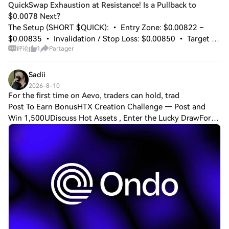
QuickSwap Exhaustion at Resistance! Is a Pullback to
$0.0078 Next?
The Setup (SHORT $QUICK): • Entry Zone: $0.00822 –
$0.00835 • Invalidation / Stop Loss: $0.00850 • Target 🎯
评论
1
Partager
1: $0.00805 • Target 🎯 2: $0.00790 • Target 🎯 3:
$0.00776 The Market Narrative: QuickSwap (Q
Sadii
2026-8-10
For the first time on Aevo, traders can hold, trad
Post To Earn BonusHTX Creation Challenge — Post and
Win 1,500UDiscuss Hot Assets , Enter the Lucky DrawFor
the first time on Aevo, traders can hold, trade, and hedge
tokenized real-world assets from t