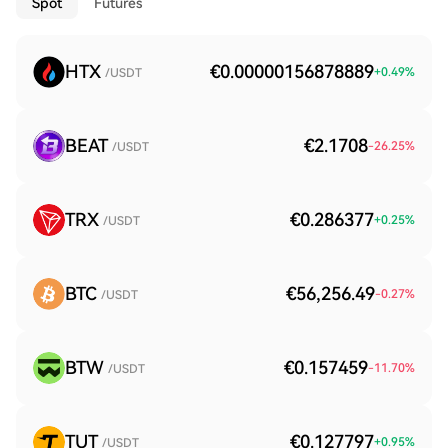
Spot
Futures
HTX
€0.00000156878889
+
0.49
%
/USDT
BEAT
€2.1708
-26.25
%
/USDT
TRX
€0.286377
+
0.25
%
/USDT
BTC
€56,256.49
-0.27
%
/USDT
BTW
€0.157459
-11.70
%
/USDT
TUT
€0.127797
+
0.95
%
/USDT