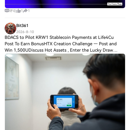
评论
1
1
Bit361
2026-8-10
BDACS to Pilot KRW1 Stablecoin Payments at Life4Cu
Post To Earn BonusHTX Creation Challenge — Post and
Win 1,500UDiscuss Hot Assets , Enter the Lucky Draw
BDACS to Pilot KRW1 Stablecoin Payments at Life4Cuts
Photo Booths BDACS, a South Korean digital