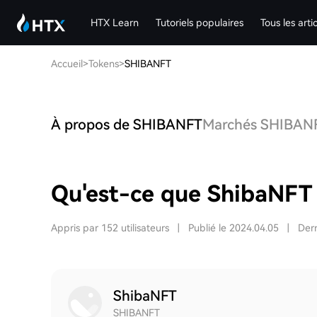
HTX Learn
Tutoriels populaires
Tous les arti
Accueil
>
Tokens
>
SHIBANFT
À propos de SHIBANFT
Marchés SHIBAN
Qu'est-ce que ShibaNFT
Appris par 152 utilisateurs
|
Publié le 2024.04.05
|
Dern
ShibaNFT
SHIBANFT