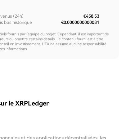
venus (24h)
€458.53
us bas historique
€0.0000000000081
els fournis par l'équipe du projet. Cependant, il est important de
urs ou omettre certains détails. Le contenu fourni est à titre
onseil en investissement. HTX ne assume aucune responsabilité
 ces informations.
sur le XRPLedger
onnaies et des applications décentralisées, les