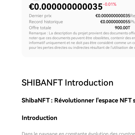
€
0.000000000035
-0.01%
Dernier prix
€0.000000000035
Re
Record historique
€0.0000000055
Pl
Offre totale
900.00T
Remarque : La description du projet provient des documents offici
noter que ces documents peuvent être obsolètes, contenir des erre
informatif uniquement et ne doit pas être considéré comme un c
pour les pertes directes ou indirectes résultant de l'utilisation de
SHIBANFT
Introduction
ShibaNFT : Révolutionner l'espace NFT 
Introduction
Dans le paysage en constante évolution des cryptom