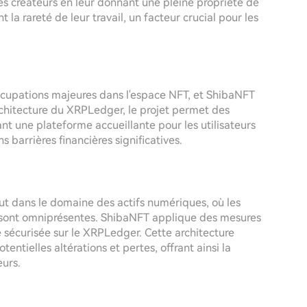
es créateurs en leur donnant une pleine propriété de
 la rareté de leur travail, un facteur crucial pour les
occupations majeures dans l'espace NFT, et ShibaNFT
rchitecture du XRPLedger, le projet permet des
ant une plateforme accueillante pour les utilisateurs
barrières financières significatives.
out dans le domaine des actifs numériques, où les
e sont omniprésentes. ShibaNFT applique des mesures
 sécurisée sur le XRPLedger. Cette architecture
entielles altérations et pertes, offrant ainsi la
eurs.