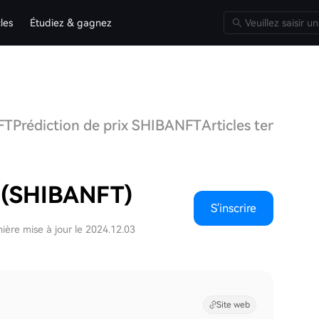
cles
Étudiez & gagnez
FT
Prédiction de prix SHIBANFT
Articles tendance
 (SHIBANFT)
S'inscrire
ière mise à jour le 2024.12.03
Site web