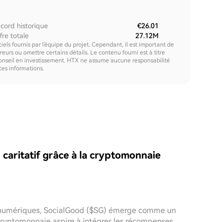
cord historique
€26.01
fre totale
27.12M
els fournis par l'équipe du projet. Cependant, il est important de
urs ou omettre certains détails. Le contenu fourni est à titre
onseil en investissement. HTX ne assume aucune responsabilité
 ces informations.
n caritatif grâce à la cryptomonnaie
s numériques, SocialGood ($SG) émerge comme un
 cryptomonnaie aspire à intégrer les récompenses