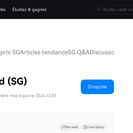
cles
Étudiez & gagnez
 prix SG
Articles tendance
SG Q&A
Discussions
d (SG)
S'inscrire
ière mise à jour le 2024.12.03
Site web
Livre blanc