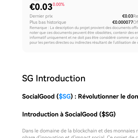
€
0.03
0.00%
Dernier prix
€0.03
Re
Plus bas historique
€0.000077
Of
Remarque : La description du projet provient des documents offici
noter que ces documents peuvent être obsolètes, contenir des erre
informatif uniquement et ne doit pas être considéré comme un c
pour les pertes directes ou indirectes résultant de l'utilisation de
SG
Introduction
SocialGood (
$SG
) : Révolutionner le do
Introduction à SocialGood ($SG)
Dans le domaine de la blockchain et des monnaie
phare d'innovation et d'impact social. Ce projet de