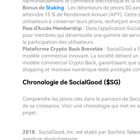
harmonieusement le commerce électronique et la f
Bonus de
Staking
: Les détenteurs de jetons SG pe
atteindre 15 % de Rendement Annuel (APY). Cette s
utilisateurs à conserver leurs jetons, renforçant en
Pass d'Accès Membership
: Dans l'application Soci
pour membres qui déverrouille une gamme de services
la participation des utilisateurs.
Plateforme Crypto Back Brevetée
: SocialGood a f
modèle commercial innovant. La société détient un i
modèle commercial Crypto Back, garantissant que 
shopping et monnaie numérique reste protégée contr
Chronologie de SocialGood ($SG)
Comprendre les jalons clés dans le parcours de Soci
de sa croissance. Voici une chronologie qui met en a
projet :
2018
: SocialGood, Inc. est établi par Soichiro Taka
aventure révolutionnaire.