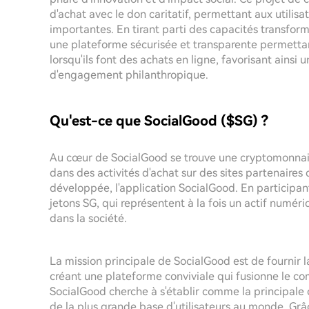
d'achat avec le don caritatif, permettant aux utilis
importantes. En tirant parti des capacités transfor
une plateforme sécurisée et transparente permetta
lorsqu'ils font des achats en ligne, favorisant ainsi
d'engagement philanthropique.
Qu'est-ce que SocialGood ($SG) ?
Au cœur de SocialGood se trouve une cryptomonnaie 
dans des activités d'achat sur des sites partenaires
développée, l'application SocialGood. En participan
jetons SG, qui représentent à la fois un actif numé
dans la société.
La mission principale de SocialGood est de fournir l
créant une plateforme conviviale qui fusionne le c
SocialGood cherche à s'établir comme la principale 
de la plus grande base d'utilisateurs au monde. Gr