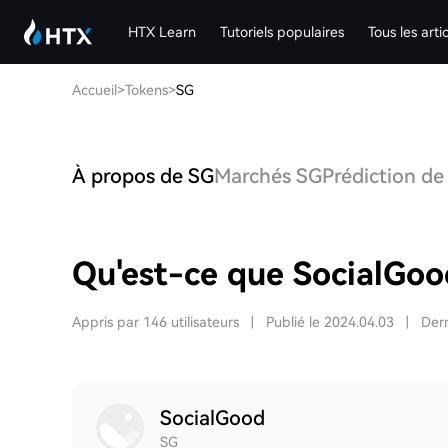
HTX Learn
Tutoriels populaires
Tous les arti
Accueil
>
Tokens
>
SG
À propos de SG
Marchés SG
Prédiction de
Qu'est-ce que SocialGoo
Appris par 146 utilisateurs
|
Publié le 2024.04.03
|
Dern
SocialGood
SG