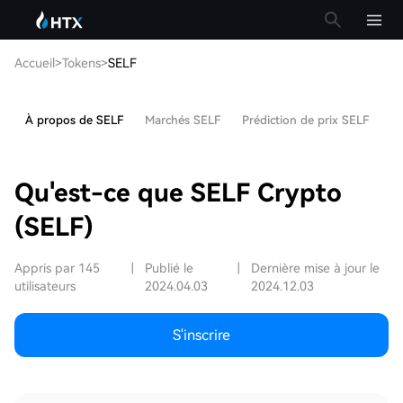
Accueil
>
Tokens
>
SELF
À propos de SELF
Marchés SELF
Prédiction de prix SELF
Ar
Qu'est-ce que SELF Crypto
(SELF)
Appris par 145
|
Publié le
|
Dernière mise à jour le
utilisateurs
2024.04.03
2024.12.03
S'inscrire