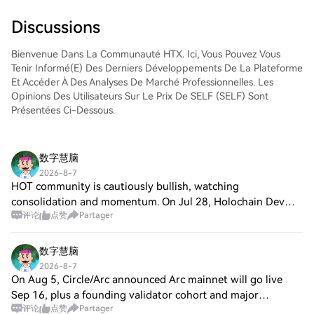
trading, d'exécuter vos trades et de les
suivre en temps réel. Nous offrons une
Discussions
expérience conviviale aux débutants
comme aux traders chevronnés.
Bienvenue Dans La Communauté HTX. Ici, Vous Pouvez Vous
Tenir Informé(e) Des Derniers Développements De La Plateforme
Et Accéder À Des Analyses De Marché Professionnelles. Les
Opinions Des Utilisateurs Sur Le Prix De SELF (SELF) Sont
Présentées Ci-Dessous.
数字慧脑
2026-8-7
HOT community is cautiously bullish, watching
consolidation and momentum. On Jul 28, Holochain Dev
评论
点赞
Partager
Pulse 155 shipped v0.6.2 (init-time data injection). On Jul
30, the Foundation launched Holo Ventures
数字慧脑
2026-8-7
On Aug 5, Circle/Arc announced Arc mainnet will go live
Sep 16, plus a founding validator cohort and major
评论
点赞
Partager
integrations; The Block and CoinDesk highlighted big