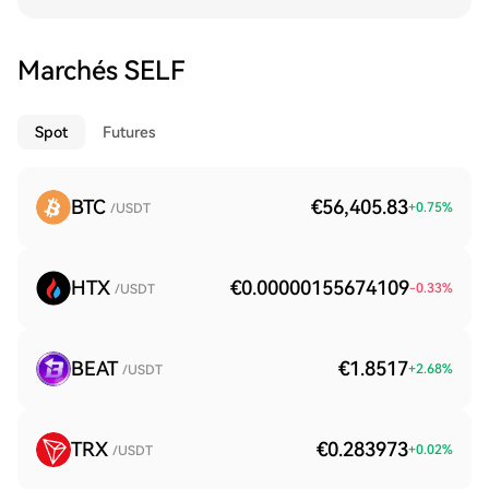
Marchés SELF
Spot
Futures
BTC
€56,405.83
+
0.75
%
/USDT
HTX
€0.00000155674109
-0.33
%
/USDT
BEAT
€1.8517
+
2.68
%
/USDT
TRX
€0.283973
+
0.02
%
/USDT