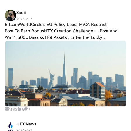
names joining. On Jul 27, CoinDesk noted
Sadii
2026-8-7
BitcoinWorldCircle’s EU Policy Lead: MiCA Restrict
Post To Earn BonusHTX Creation Challenge — Post and
Win 1,500UDiscuss Hot Assets , Enter the Lucky
DrawBitcoinWorldCircle’s EU Policy Lead: MiCA Restricts
Access to Major Stablecoins for European User
评论
1
1
HTX News
2026-8-7