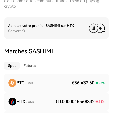
d'autonomisation communautaire au sein du paysage
crypto.
Achetez votre premier SASHIMI sur HTX
Convertir
Marchés SASHIMI
Spot
Futures
BTC
€56,432.60
+
0.22
%
/USDT
HTX
€0.0000015568332
-0.16
%
/USDT