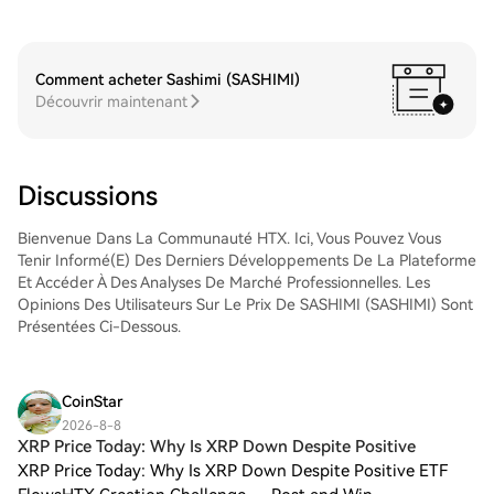
(QCOM), stockez-les sur votre compte
la paire de trading, d'exécuter vos trades
HTX. Vous pouvez également les envoyer
et de les suivre en temps réel. Nous offrons
ailleurs via un transfert sur la blockchain ou
une expérience conviviale aux débutants
les utiliser pour trader d'autres
Comment acheter Sashimi (SASHIMI)
comme aux traders chevronnés.
cryptos.Étape 4 : tradez des QUALCOMM
Découvrir maintenant
Incorporated (QCOM)Tradez facilement
QUALCOMM Incorporated (QCOM) sur le
marché Spot de HTX. Il vous suffit
d'accéder à votre compte, de sélectionner
Discussions
la paire de trading, d'exécuter vos trades
et de les suivre en temps réel. Nous offrons
Bienvenue Dans La Communauté HTX. Ici, Vous Pouvez Vous
une expérience conviviale aux débutants
Tenir Informé(e) Des Derniers Développements De La Plateforme
comme aux traders chevronnés.
Et Accéder À Des Analyses De Marché Professionnelles. Les
Opinions Des Utilisateurs Sur Le Prix De SASHIMI (SASHIMI) Sont
Présentées Ci-Dessous.
CoinStar
2026-8-8
XRP Price Today: Why Is XRP Down Despite Positive
XRP Price Today: Why Is XRP Down Despite Positive ETF