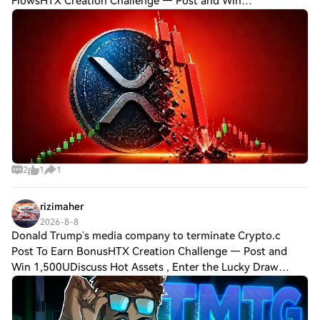
FlowsHTX Creation Challenge — Post and Win
1,500UDiscuss Hot Assets , Enter the Lucky DrawLast
Chance: Guess Correctly Today and Win More $XRP pri
2
1
1
rizimaher
2026-8-8
Donald Trump’s media company to terminate Crypto.c
Post To Earn BonusHTX Creation Challenge — Post and
Win 1,500UDiscuss Hot Assets , Enter the Lucky Draw
Donald Trump’s media company to terminate Crypto.com
dealUS President Donald Trump’s company, th