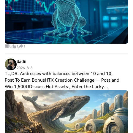
3
1
1
Sadii
2026-8-8
TL;DR: Addresses with balances between 10 and 10,
Post To Earn BonusHTX Creation Challenge — Post and
Win 1,500UDiscuss Hot Assets , Enter the Lucky
DrawTL;DR: Addresses with balances between 10 and
10,000 BTC added over 20,000 Bitcoin units while th