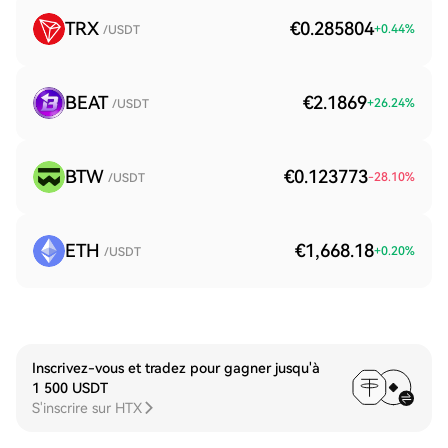
TRX
€0.285804
+
0.44
%
/USDT
BEAT
€2.1869
+
26.24
%
/USDT
BTW
€0.123773
-28.10
%
/USDT
ETH
€1,668.18
+
0.20
%
/USDT
Inscrivez-vous et tradez pour gagner jusqu'à
1 500 USDT
S'inscrire sur HTX