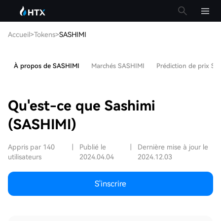
Accueil
>
Tokens
>
SASHIMI
À propos de SASHIMI
Marchés SASHIMI
Prédiction de prix S
Qu'est-ce que Sashimi
(SASHIMI)
Appris par 140
|
Publié le
|
Dernière mise à jour le
utilisateurs
2024.04.04
2024.12.03
S'inscrire