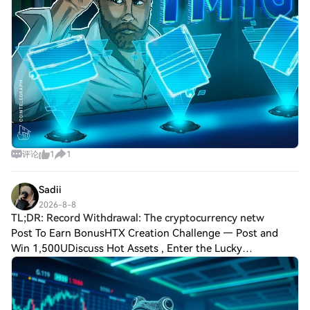
评论
1
1
Sadii
2026-8-8
TL;DR: Record Withdrawal: The cryptocurrency netw
Post To Earn BonusHTX Creation Challenge — Post and
Win 1,500UDiscuss Hot Assets , Enter the Lucky
DrawTL;DR: Record Withdrawal: The cryptocurrency
network recorded a daily net outflow of 4.54 trillio