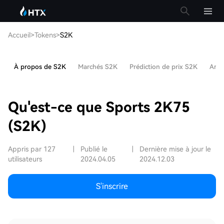
Accueil
>
Tokens
>
S2K
À propos de S2K
Marchés S2K
Prédiction de prix S2K
Arti
Qu'est-ce que Sports 2K75
(S2K)
Appris par 127
|
Publié le
|
Dernière mise à jour le
utilisateurs
2024.04.05
2024.12.03
S'inscrire