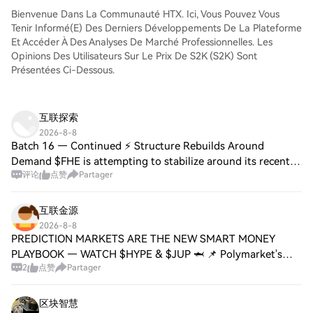
et de les suivre en temps réel. Nous offrons
Bienvenue Dans La Communauté HTX. Ici, Vous Pouvez Vous
une expérience conviviale aux débutants
Tenir Informé(e) Des Derniers Développements De La Plateforme
comme aux traders chevronnés.
Et Accéder À Des Analyses De Marché Professionnelles. Les
Opinions Des Utilisateurs Sur Le Prix De S2K (S2K) Sont
Présentées Ci-Dessous.
互联探索
2026-8-8
Batch 16 — Continued ⚡ Structure Rebuilds Around
Demand $FHE is attempting to stabilize around its recent
评论
点赞
Partager
demand zone as selling pressure eases. Holding support
while forming a higher low could improv
互联金源
2026-8-8
PREDICTION MARKETS ARE THE NEW SMART MONEY
PLAYBOOK — WATCH $HYPE & $JUP 🦈 📌 Polymarket's
2
点赞
Partager
edge is turning raw headlines into live probabilities, where
every tick reflects real conviction shifts rather
区块智慧