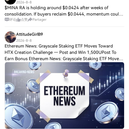
2026-8-8
$MINA RA is holding around $0.0424 after weeks of
consolidation. If buyers reclaim $0.0444, momentum could
评论
点赞
Partager
finally expand toward the previous $0.05 zone. One
breakout candle could change the whole set
AttitudeGirlB9
2026-8-8
Ethereum News: Grayscale Staking ETF Moves Toward
HTX Creation Challenge — Post and Win 1,500UPost To
Earn Bonus Ethereum News: Grayscale Staking ETF Moves
Toward Quarterly Cash Rewards as AlphaPepe Builds the
Retail AI DEX TradeEthereum news has a q