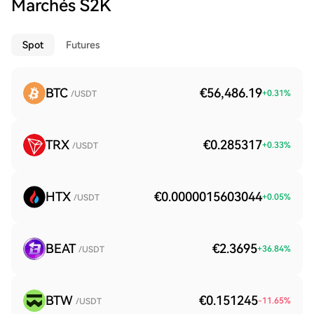
Marchés S2K
Spot
Futures
BTC
€56,486.19
+
0.31
%
/USDT
TRX
€0.285317
+
0.33
%
/USDT
HTX
€0.0000015603044
+
0.05
%
/USDT
BEAT
€2.3695
+
36.84
%
/USDT
BTW
€0.151245
-11.65
%
/USDT