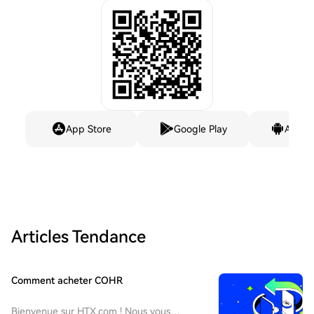
App Store
Google Play
Andro
Articles Tendance
Comment acheter COHR
Bienvenue sur HTX.com ! Nous vous