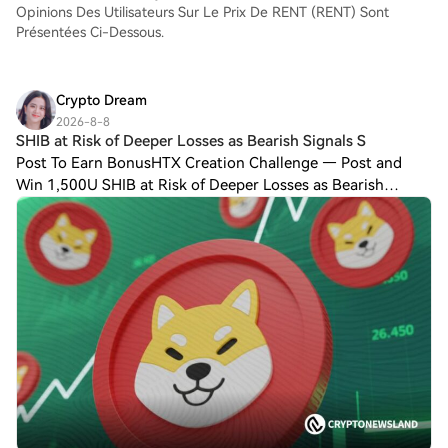
comme aux traders chevronnés.
Opinions Des Utilisateurs Sur Le Prix De RENT (RENT) Sont
Présentées Ci-Dessous.
Crypto Dream
2026-8-8
SHIB at Risk of Deeper Losses as Bearish Signals S
Post To Earn BonusHTX Creation Challenge — Post and
Win 1,500U SHIB at Risk of Deeper Losses as Bearish
Signals Strengthen SHIB lost momentum after rejection
near the key $0.00000500 resistance level.