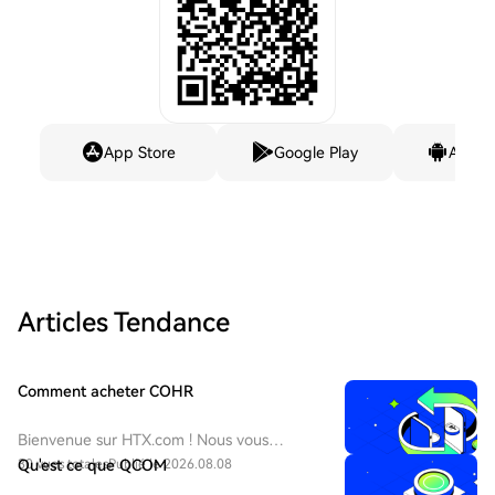
App Store
Google Play
Andro
Articles Tendance
Comment acheter COHR
Bienvenue sur HTX.com ! Nous vous
permettons d'acheter Coherent Corp.
30 vues totales
Qu'est ce que QCOM
Publié le 2026.08.08
(COHR) de manière simple et pratique.