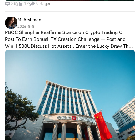
评论
点赞
Partager
Mr.Arshman
2026-8-8
PBOC Shanghai Reaffirms Stance on Crypto Trading C
Post To Earn BonusHTX Creation Challenge — Post and
Win 1,500UDiscuss Hot Assets , Enter the Lucky Draw The
People’s Bank of China’s Shanghai headquarters has
reiterated its commitment to preventing a