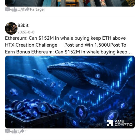
4
点赞
Partager
B3bit
2026-8-8
Ethereum: Can $152M in whale buying keep ETH above
HTX Creation Challenge — Post and Win 1,500UPost To
Earn Bonus Ethereum: Can $152M in whale buying keep
ETH above $1.9K? Whale conviction returned, but
capitulation has not fully left Ethereum’s marke
4
3
1