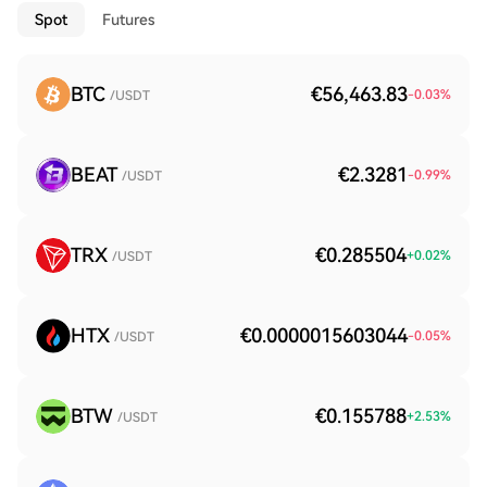
Spot
Futures
BTC
€56,463.83
-0.03
%
/USDT
BEAT
€2.3281
-0.99
%
/USDT
TRX
€0.285504
+
0.02
%
/USDT
HTX
€0.0000015603044
-0.05
%
/USDT
BTW
€0.155788
+
2.53
%
/USDT