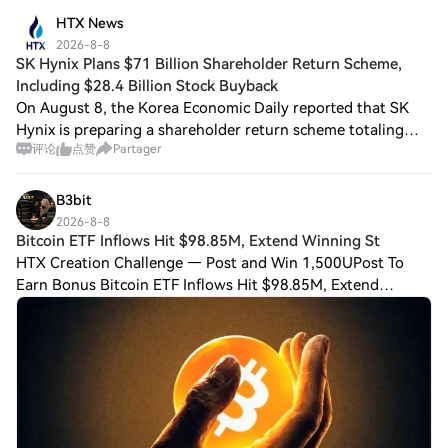
HTX News
2026-8-8
SK Hynix Plans $71 Billion Shareholder Return Scheme,
Including $28.4 Billion Stock Buyback
On August 8, the Korea Economic Daily reported that SK
Hynix is preparing a shareholder return scheme totaling
评论
点赞
Partager
approximately 100 trillion won (about $71 billion), which
includes stock buybacks and cas
B3bit
2026-8-8
Bitcoin ETF Inflows Hit $98.85M, Extend Winning St
HTX Creation Challenge — Post and Win 1,500UPost To
Earn Bonus Bitcoin ETF Inflows Hit $98.85M, Extend
Winning Streak to Five Days U.S. spot Bitcoin ETFs
recorded $98.85 million in net inflows on Augu