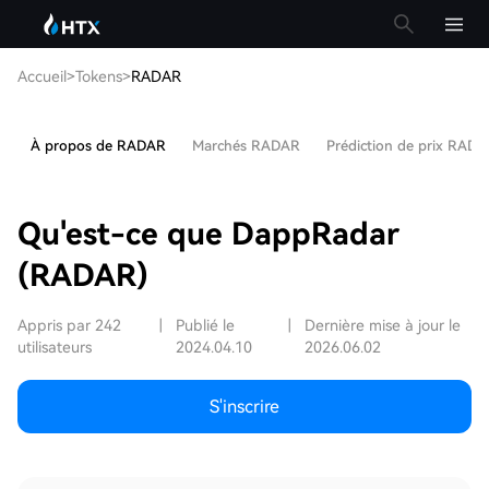
Accueil
>
Tokens
>
RADAR
À propos de RADAR
Marchés RADAR
Prédiction de prix RAD
Qu'est-ce que DappRadar
(RADAR)
Appris par 242
|
Publié le
|
Dernière mise à jour le
utilisateurs
2024.04.10
2026.06.02
S'inscrire