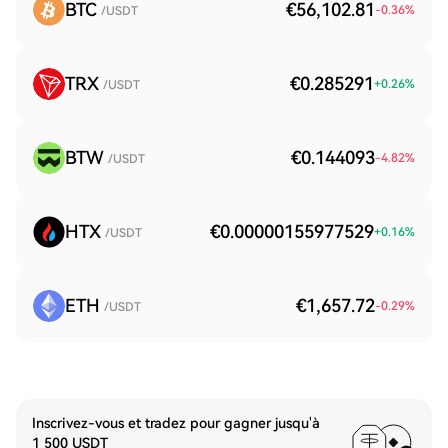
BTC
€56,102.81
-0.36
%
/USDT
TRX
€0.285291
+
0.26
%
/USDT
BTW
€0.144093
-4.82
%
/USDT
HTX
€0.00000155977529
+
0.16
%
/USDT
ETH
€1,657.72
-0.29
%
/USDT
Inscrivez-vous et tradez pour gagner jusqu'à
1 500 USDT