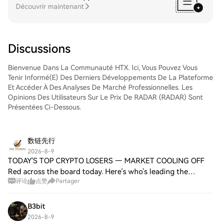
facilement DappRadar (RADAR) sur le
Découvrir maintenant
marché Spot de HTX. Il vous suffit
d'accéder à votre compte, de sélectionner
la paire de trading, d'exécuter vos trades
et de les suivre en temps réel. Nous offrons
Discussions
une expérience conviviale aux débutants
comme aux traders chevronnés.
Bienvenue Dans La Communauté HTX. Ici, Vous Pouvez Vous
Tenir Informé(e) Des Derniers Développements De La Plateforme
Et Accéder À Des Analyses De Marché Professionnelles. Les
Opinions Des Utilisateurs Sur Le Prix De RADAR (RADAR) Sont
Présentées Ci-Dessous.
数链先行
2026-8-9
TODAY'S TOP CRYPTO LOSERS — MARKET COOLING OFF
Red across the board today. Here's who's leading the
评论
点赞
Partager
decline: 1. $HFT — -12.38% (0.010852) 2. $PYR — -9.86%
(0.064) 3. $HEI — -9.39% (0.1824) 4. $COTI —
B3bit
2026-8-9