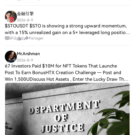
TP4: 0.1340 The short liquidati
金融引擎
2026-8-9
$STOUSDT $STO is showing a strong upward momentum,
with a 15% unrealized gain on a 5× leveraged long position.
评论
2
Partager
The entry price of 0.03836 USDT and latest price of
0.039514 USDT reflect steady apprecia
Mr.Arshman
2026-8-9
67 Investors Paid $10M for NFT Tokens That Launche
Post To Earn BonusHTX Creation Challenge — Post and
Win 1,500UDiscuss Hot Assets , Enter the Lucky Draw The
U.S. Department of Justice (DOJ) announced Aug. 5 that
Few and Far founder Taj Tarsha had be