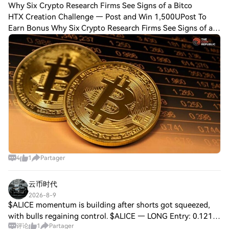
Why Six Crypto Research Firms See Signs of a Bitco
HTX Creation Challenge — Post and Win 1,500UPost To
Earn Bonus Why Six Crypto Research Firms See Signs of a
Bitcoin Bottom Key Insights Six crypto research firms have
identified conditions associated
4
1
Partager
云币时代
2026-8-9
$ALICE momentum is building after shorts got squeezed,
with bulls regaining control. $ALICE — LONG Entry: 0.1218
评论
1
Partager
– 0.1230 SL: 0.1195 TP1: 0.1250 TP2: 0.1275 TP3: 0.1305