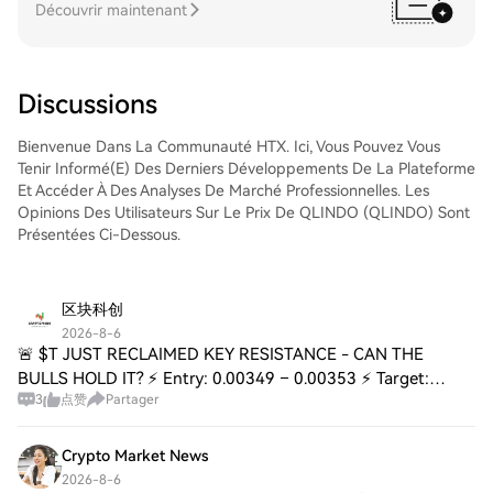
tradez des The Black Bull (ANSEM)Tradez
Découvrir maintenant
facilement The Black Bull (ANSEM) sur le
marché Spot de HTX. Il vous suffit
d'accéder à votre compte, de sélectionner
la paire de trading, d'exécuter vos trades
Discussions
et de les suivre en temps réel. Nous offrons
une expérience conviviale aux débutants
Bienvenue Dans La Communauté HTX. Ici, Vous Pouvez Vous
comme aux traders chevronnés.
Tenir Informé(e) Des Derniers Développements De La Plateforme
Et Accéder À Des Analyses De Marché Professionnelles. Les
Opinions Des Utilisateurs Sur Le Prix De QLINDO (QLINDO) Sont
Présentées Ci-Dessous.
区块科创
2026-8-6
🚨 $T JUST RECLAIMED KEY RESISTANCE - CAN THE
BULLS HOLD IT? ⚡ Entry: 0.00349 – 0.00353 ⚡ Target:
3
点赞
Partager
0.00360 🚀 Target: 0.00370 🚀 Target: 0.00382 🚀 Stop Loss:
0.00336 ⚠️ 📌 The market whispers before it sho
Crypto Market News
2026-8-6