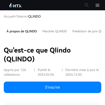
Accueil
>
Tokens
>
QLINDO
À propos de QLINDO
Marchés QLINDO
Prédiction de prix QL
Qu'est-ce que Qlindo
(QLINDO)
Appris par 126
|
Publié le
|
Dernière mise à jour le
utilisateurs
2024.04.04
2024.12.03
S'inscrire