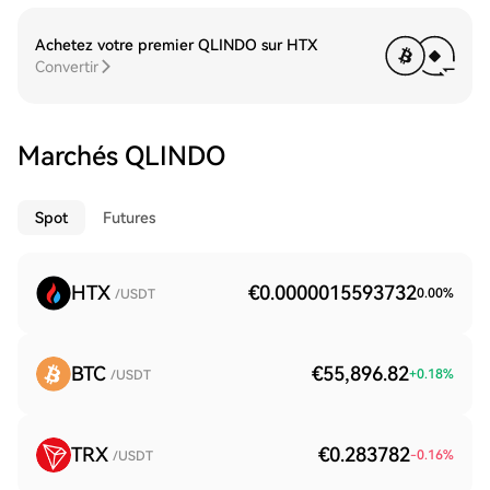
Achetez votre premier QLINDO sur HTX
Convertir
Marchés QLINDO
Spot
Futures
HTX
€0.0000015593732
0.00
%
/USDT
BTC
€55,896.82
+
0.18
%
/USDT
TRX
€0.283782
-0.16
%
/USDT