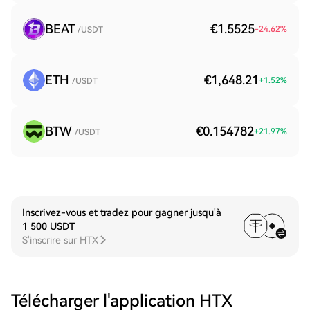
BEAT
€1.5525
-24.62
%
/USDT
ETH
€1,648.21
+
1.52
%
/USDT
BTW
€0.154782
+
21.97
%
/USDT
Inscrivez-vous et tradez pour gagner jusqu'à
1 500 USDT
S'inscrire sur HTX
Télécharger l'application HTX