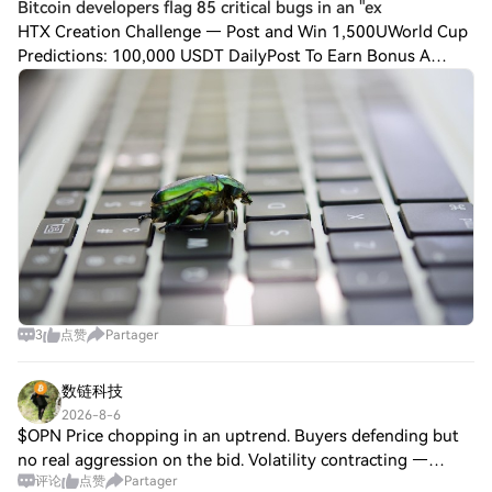
Bitcoin developers flag 85 critical bugs in an "ex
HTX Creation Challenge — Post and Win 1,500UWorld Cup
Predictions: 100,000 USDT DailyPost To Earn Bonus A
volunteer team has flagged 85 critical bugs across 390
bitcoin BTC$64,785.85 projects in a lit
3
点赞
Partager
数链科技
2026-8-6
$OPN Price chopping in an uptrend. Buyers defending but
no real aggression on the bid. Volatility contracting —
评论
点赞
Partager
market coiling. Current action leans toward the prevailing