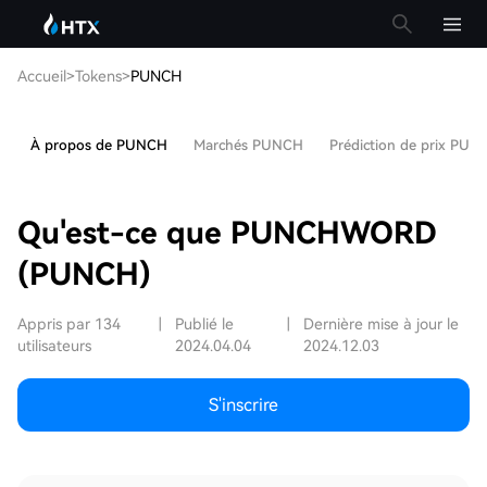
Accueil
>
Tokens
>
PUNCH
À propos de PUNCH
Marchés PUNCH
Prédiction de prix PUN
Qu'est-ce que PUNCHWORD
(PUNCH)
Appris par 134
|
Publié le
|
Dernière mise à jour le
utilisateurs
2024.04.04
2024.12.03
S'inscrire