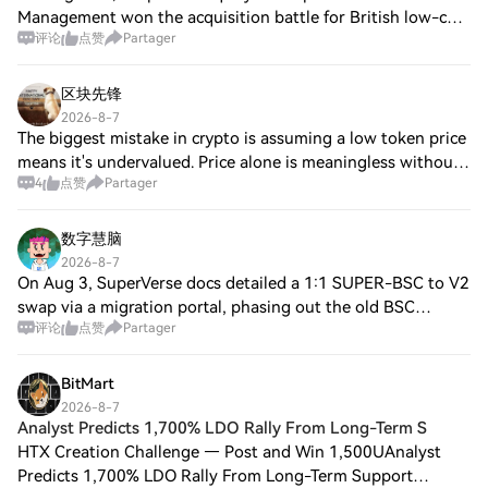
Management won the acquisition battle for British low-cost
评论
点赞
Partager
carrier EasyJet with a £5.7 billion offer. Apollo Global
Management will acquire EasyJet sh
区块先锋
2026-8-7
The biggest mistake in crypto is assuming a low token price
means it's undervalued. Price alone is meaningless without
4
点赞
Partager
understanding the token's supply dynamics. What truly
determines long-term value
数字慧脑
2026-8-7
On Aug 3, SuperVerse docs detailed a 1:1 SUPER-BSC to V2
swap via a migration portal, phasing out the old BSC
评论
点赞
Partager
contract. On Aug 5, docs outlined SVIP-1 DAO governance
with the website as the hub. Squar
BitMart
2026-8-7
Analyst Predicts 1,700% LDO Rally From Long-Term S
HTX Creation Challenge — Post and Win 1,500UAnalyst
Predicts 1,700% LDO Rally From Long-Term Support