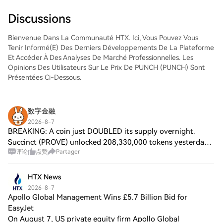
et de les suivre en temps réel. Nous offrons
une expérience conviviale aux débutants
Discussions
comme aux traders chevronnés.
Bienvenue Dans La Communauté HTX. Ici, Vous Pouvez Vous
Tenir Informé(e) Des Derniers Développements De La Plateforme
Et Accéder À Des Analyses De Marché Professionnelles. Les
Opinions Des Utilisateurs Sur Le Prix De PUNCH (PUNCH) Sont
Présentées Ci-Dessous.
数字金融
2026-8-7
BREAKING: A coin just DOUBLED its supply overnight.
Succinct (PROVE) unlocked 208,330,000 tokens yesterday
评论
点赞
Partager
— Aug 5, 2026. That is 104.17% of its entire circulating
supply. Before: 195M PROVE in market
HTX News
2026-8-7
Apollo Global Management Wins £5.7 Billion Bid for
EasyJet
On August 7, US private equity firm Apollo Global