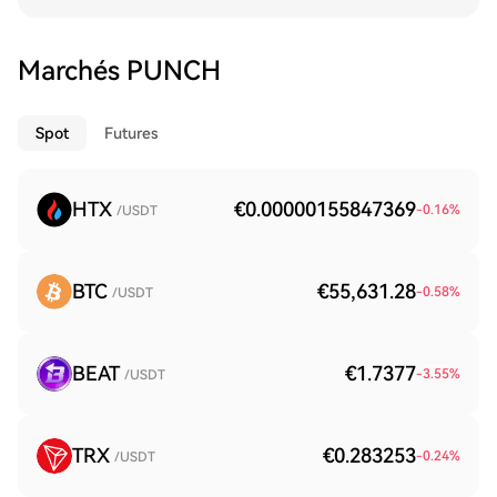
Marchés PUNCH
Spot
Futures
HTX
€0.00000155847369
-0.16
%
/USDT
BTC
€55,631.28
-0.58
%
/USDT
BEAT
€1.7377
-3.55
%
/USDT
TRX
€0.283253
-0.24
%
/USDT