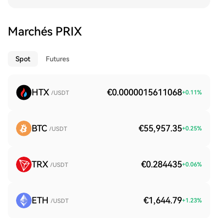
Marchés PRIX
Spot
Futures
HTX
€0.0000015611068
+
0.11
%
/USDT
BTC
€55,957.35
+
0.25
%
/USDT
TRX
€0.284435
+
0.06
%
/USDT
ETH
€1,644.79
+
1.23
%
/USDT