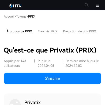
Accueil
>
Tokens
>
PRIX
À propos de PRIX
Marchés PRIX
Prédiction de prix PRIX
Ar
Qu'est-ce que Privatix (PRIX)
Appris par 143
|
Publié le
|
Dernière mise à jour le
utilisateurs
2024.04.05
2024.12.03
S'inscrire
Privatix