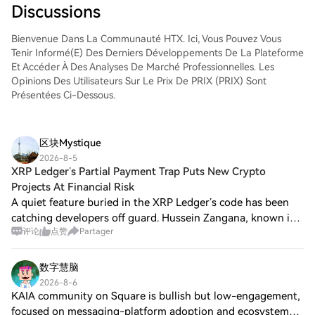
une expérience conviviale aux débutants
Discussions
comme aux traders chevronnés.
Bienvenue Dans La Communauté HTX. Ici, Vous Pouvez Vous
Tenir Informé(e) Des Derniers Développements De La Plateforme
Et Accéder À Des Analyses De Marché Professionnelles. Les
Opinions Des Utilisateurs Sur Le Prix De PRIX (PRIX) Sont
Présentées Ci-Dessous.
区块Mystique
2026-8-5
XRP Ledger’s Partial Payment Trap Puts New Crypto
Projects At Financial Risk
A quiet feature buried in the XRP Ledger’s code has been
catching developers off guard. Hussein Zangana, known in
评论
点赞
Partager
the… Read the original on XRP Ledger’s Partial Payment
Trap Puts New Crypto Projects a
数字慧脑
2026-8-6
KAIA community on Square is bullish but low-engagement,
focused on messaging-platform adoption and ecosystem