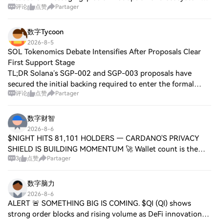
评论
点赞
Partager
growth. Kaia’s July 2026 blog recaps DeFi/RWA roadmap,
and on Aug 31, 2026 safe.kaia.io sun
数字Tycoon
2026-8-5
SOL Tokenomics Debate Intensifies After Proposals Clear
First Support Stage
TL;DR Solana’s SGP-002 and SGP-003 proposals have
secured the initial backing required to enter the formal
评论
点赞
Partager
discussion phase after validators representing 15% of the
network’s staked SOL supported them
数字财智
2026-8-6
$NIGHT HITS 81,101 HOLDERS — CARDANO'S PRIVACY
SHIELD IS BUILDING MOMENTUM 🚀 Wallet count is the
3
点赞
Partager
ultimate trust gauge, and 81K unique addresses in under a
year is a loud statement for a privacy token.
数字脑力
2026-8-6
ALERT 🚨 SOMETHING BIG IS COMING. $QI (QI) shows
strong order blocks and rising volume as DeFi innovation