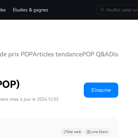
cles
Étudiez & gagnez
 de prix POP
Articles tendance
POP Q&A
Discussio
POP)
S'inscrire
ière mise à jour le 2024.12.03
Site web
Livre blanc