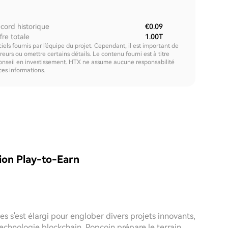
cord historique
€0.09
fre totale
1.00T
els fournis par l'équipe du projet. Cependant, il est important de
urs ou omettre certains détails. Le contenu fourni est à titre
onseil en investissement. HTX ne assume aucune responsabilité
 ces informations.
tion Play-to-Earn
 s'est élargi pour englober divers projets innovants,
technologie blockchain, Popcoin prépare le terrain