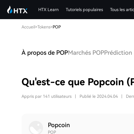
HTX Learn
Tutoriels populaires
Tous les arti
Accueil
>
Tokens
>
POP
À propos de POP
Marchés POP
Prédiction
Qu'est-ce que Popcoin (
Appris par 141 utilisateurs
|
Publié le 2024.04.04
|
Dern
Popcoin
POP