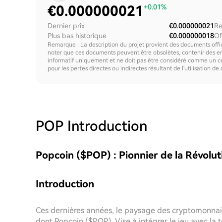
€
0.000000021
+0.01%
Dernier prix
€0.000000021
Re
Plus bas historique
€0.000000018
Of
Remarque : La description du projet provient des documents offici
noter que ces documents peuvent être obsolètes, contenir des erre
informatif uniquement et ne doit pas être considéré comme un c
pour les pertes directes ou indirectes résultant de l'utilisation de
POP
Introduction
Popcoin ($POP) : Pionnier de la Révolu
Introduction
Ces dernières années, le paysage des cryptomonnaies
dont Popcoin ($POP). Vise à intégrer le jeu avec la 