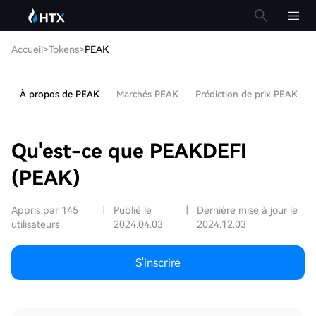
Accueil
>
Tokens
>
PEAK
À propos de PEAK
Marchés PEAK
Prédiction de prix PEAK
Qu'est-ce que PEAKDEFI
(PEAK)
Appris par 145
|
Publié le
|
Dernière mise à jour le
utilisateurs
2024.04.03
2024.12.03
S'inscrire