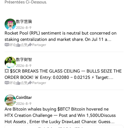
Présentées Ci-Dessous.
数字慧脑
2026-8-9
Rocket Pool (RPL) sentiment is neutral but concerned on
staking centralization and market share. On Jul 11 a
评论
点赞
Partager
temporary Snapshot replacement went live. On Jul 30 pDAO
posted a roadmap + RPIP-86 for Sat
数字财智
2026-8-9
💥 $SCR BREAKS THE GLASS CEILING — BULLS SEIZE THE
ORDER BOOK! 🚨 Entry: 0.02080 – 0.02125 ⚡ Target:
评论
点赞
Partager
0.02170 / 0.02220 / 0.02280 🚀 Stop Loss: 0.02020 ⚠️ $SCR
just flipped the 0.0200 ceiling into a suppo
CoinStar
2026-8-9
Are Bitcoin whales buying $BTC? Bitcoin hovered ne
HTX Creation Challenge — Post and Win 1,500UDiscuss
Hot Assets , Enter the Lucky DrawLast Chance: Guess