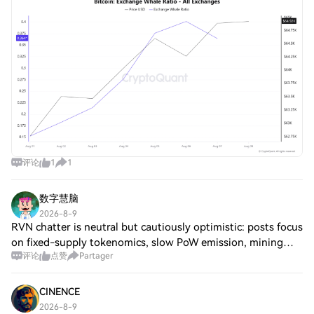
Correctly Today and Win More Are Bitcoin whales buying
$BTC? Bitcoin hovered near $64,000 as it
评论
1
1
数字慧脑
2026-8-9
RVN chatter is neutral but cautiously optimistic: posts focus
on fixed-supply tokenomics, slow PoW emission, mining
评论
点赞
Partager
distribution and asset-issuance use cases, while flagging
liquidity concerns. As of
CINENCE
2026-8-9