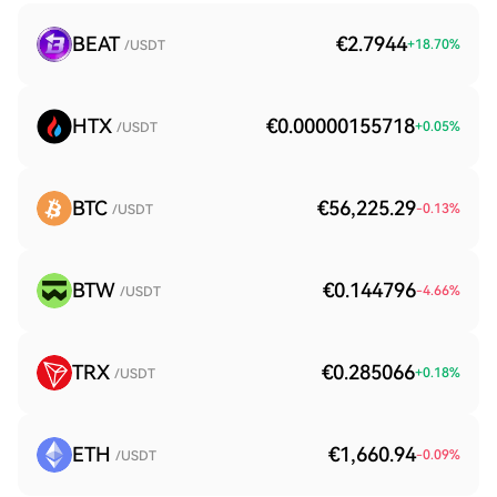
BEAT
€2.7944
+
18.70
%
/USDT
HTX
€0.00000155718
+
0.05
%
/USDT
BTC
€56,225.29
-0.13
%
/USDT
BTW
€0.144796
-4.66
%
/USDT
TRX
€0.285066
+
0.18
%
/USDT
ETH
€1,660.94
-0.09
%
/USDT