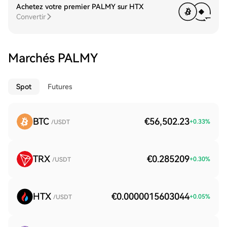
Achetez votre premier PALMY sur HTX
Convertir
Marchés PALMY
Spot
Futures
BTC
€56,502.23
+
0.33
%
/USDT
TRX
€0.285209
+
0.30
%
/USDT
HTX
€0.0000015603044
+
0.05
%
/USDT