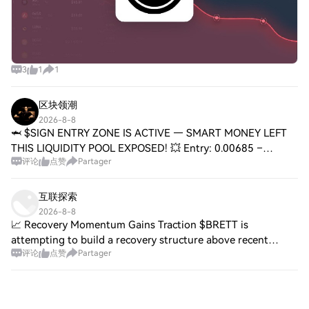
3
1
1
区块领潮
2026-8-8
🦈 $SIGN ENTRY ZONE IS ACTIVE — SMART MONEY LEFT
THIS LIQUIDITY POOL EXPOSED! 💥 Entry: 0.00685 –
评论
点赞
Partager
0.00692 ⚡ Target: 0.00710 🚀 Target: 0.00735 🎯 Target:
0.00770 💥 Stop Loss: 0.00665 ⚠️ 📊 The dip into thi
互联探索
2026-8-8
📈 Recovery Momentum Gains Traction $BRETT is
attempting to build a recovery structure above recent
评论
点赞
Partager
demand. Reclaiming the local high would provide stronger
confirmation of buyer participation. $NEWT i