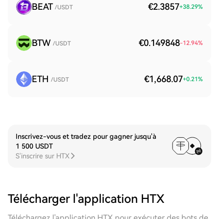
BEAT
€2.3857
+
38.29
%
/USDT
BTW
€0.149848
-12.94
%
/USDT
ETH
€1,668.07
+
0.21
%
/USDT
Inscrivez-vous et tradez pour gagner jusqu'à
1 500 USDT
S'inscrire sur HTX
Télécharger l'application HTX
Téléchargez l'application HTX pour exécuter des bots de