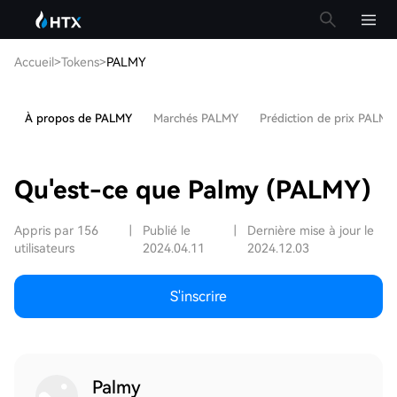
Accueil
>
Tokens
>
PALMY
À propos de PALMY
Marchés PALMY
Prédiction de prix PALMY
Qu'est-ce que Palmy (PALMY)
Appris par 156
|
Publié le
|
Dernière mise à jour le
utilisateurs
2024.04.11
2024.12.03
S'inscrire
Palmy