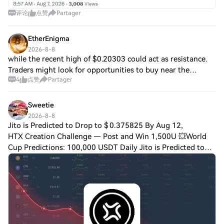
评论
点赞
Partager
EtherEnigma
2026-8-8
while the recent high of $0.20303 could act as resistance.
Traders might look for opportunities to buy near the
4
点赞
Partager
support level, particularly if market sentiment remains
bullish. Volume and Momentum: Mo
Sweetie
2026-8-8
Jito is Predicted to Drop to $ 0.375825 By Aug 12,
HTX Creation Challenge — Post and Win 1,500U 💥World
Cup Predictions: 100,000 USDT Daily Jito is Predicted to
Drop to $ 0.375825 By Aug 12, 2026 Disclaimer: This is not
investment advice. The informati