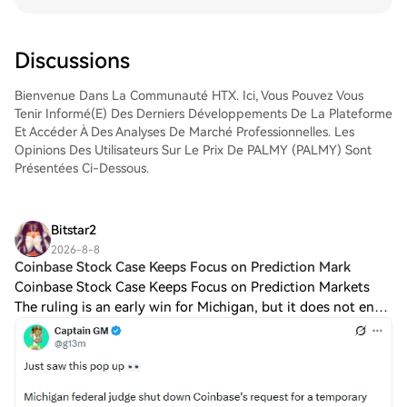
cryptos.Étape 4 : tradez des QUALCOMM
Incorporated (QCOM)Tradez facilement
QUALCOMM Incorporated (QCOM) sur le
marché Spot de HTX. Il vous suffit
Discussions
d'accéder à votre compte, de sélectionner
la paire de trading, d'exécuter vos trades
Bienvenue Dans La Communauté HTX. Ici, Vous Pouvez Vous
et de les suivre en temps réel. Nous offrons
Tenir Informé(e) Des Derniers Développements De La Plateforme
une expérience conviviale aux débutants
Et Accéder À Des Analyses De Marché Professionnelles. Les
comme aux traders chevronnés.
Opinions Des Utilisateurs Sur Le Prix De PALMY (PALMY) Sont
Présentées Ci-Dessous.
Bitstar2
2026-8-8
Coinbase Stock Case Keeps Focus on Prediction Mark
Coinbase Stock Case Keeps Focus on Prediction Markets
The ruling is an early win for Michigan, but it does not end
the lawsuit. The legal fight will continue as both sides argue
over who should regula