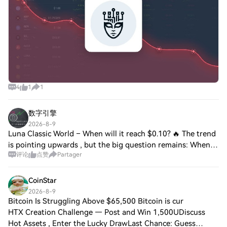
4
1
1
数字引擎
2026-8-9
Luna Classic World – When will it reach $0.10? 🔥 The trend
is pointing upwards , but the big question remains: When
评论
点赞
Partager
will it hit $0.10 ? 💸 Momentum is building, the community
is growing – anything is p
CoinStar
2026-8-9
Bitcoin Is Struggling Above $65,500 Bitcoin is cur
HTX Creation Challenge — Post and Win 1,500UDiscuss
Hot Assets , Enter the Lucky DrawLast Chance: Guess