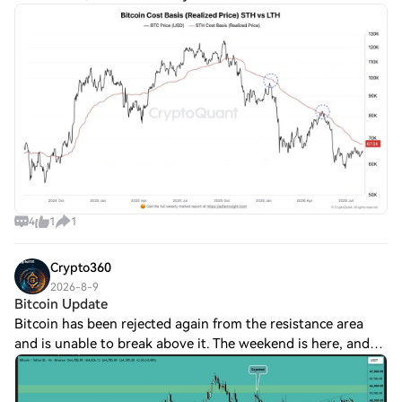
Correctly Today and Win More Bitcoin Is Struggling Above
$65,500 Bitcoin is currently trading ne
4
1
1
Crypto360
2026-8-9
Bitcoin Update
Bitcoin has been rejected again from the resistance area
and is unable to break above it. The weekend is here, and
the volume is low. We may see a continuation of sideways
movement until global market