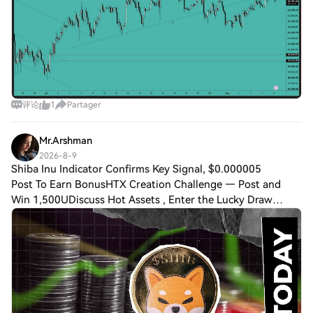
评论
1
Partager
Mr.Arshman
2026-8-9
Shiba Inu Indicator Confirms Key Signal, $0.000005
Post To Earn BonusHTX Creation Challenge — Post and
Win 1,500UDiscuss Hot Assets , Enter the Lucky Draw
Shiba Inu is hinting at a pivotal point for bulls and bears,
with a momentum indicator flashing