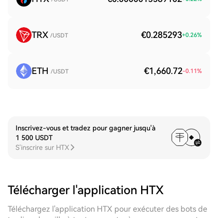
TRX
€0.285293
+
0.26
%
/USDT
ETH
€1,660.72
-0.11
%
/USDT
Inscrivez-vous et tradez pour gagner jusqu'à
1 500 USDT
S'inscrire sur HTX
Télécharger l'application HTX
Téléchargez l'application HTX pour exécuter des bots de