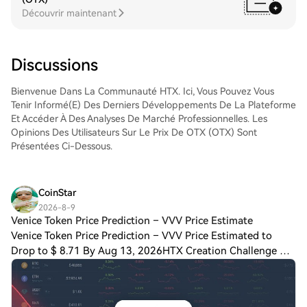
Incorporated (QCOM)Tradez facilement
Découvrir maintenant
QUALCOMM Incorporated (QCOM) sur le
marché Spot de HTX. Il vous suffit
d'accéder à votre compte, de sélectionner
la paire de trading, d'exécuter vos trades
Discussions
et de les suivre en temps réel. Nous offrons
une expérience conviviale aux débutants
Bienvenue Dans La Communauté HTX. Ici, Vous Pouvez Vous
comme aux traders chevronnés.
Tenir Informé(e) Des Derniers Développements De La Plateforme
Et Accéder À Des Analyses De Marché Professionnelles. Les
Opinions Des Utilisateurs Sur Le Prix De OTX (OTX) Sont
Présentées Ci-Dessous.
CoinStar
2026-8-9
Venice Token Price Prediction – VVV Price Estimate
Venice Token Price Prediction – VVV Price Estimated to
Drop to $ 8.71 By Aug 13, 2026HTX Creation Challenge —
Post and Win 1,500UDiscuss Hot Assets , Enter the Lucky
DrawLast Chance: Guess Correctly T