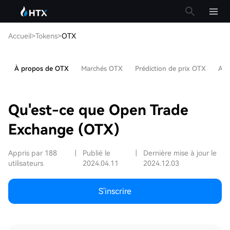
Accueil
>
Tokens
>
OTX
À propos de OTX
Marchés OTX
Prédiction de prix OTX
Art
Qu'est-ce que Open Trade
Exchange (OTX)
Appris par 188
|
Publié le
|
Dernière mise à jour le
utilisateurs
2024.04.11
2024.12.03
S'inscrire