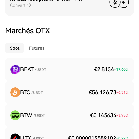
Convertir
Marchés OTX
Spot
Futures
BEAT
€2.8134
+
19.60
%
/USDT
BTC
€56,126.73
-0.31
%
/USDT
BTW
€0.145634
-3.93
%
/USDT
HTX
€0.0000015589102
+
0.22
%
/USDT