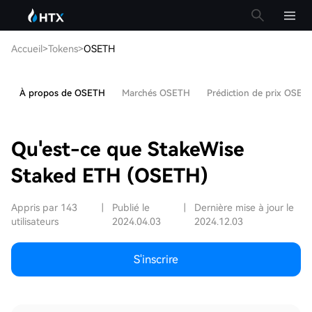
Accueil
>
Tokens
>
OSETH
À propos de OSETH
Marchés OSETH
Prédiction de prix OSET
Qu'est-ce que StakeWise
Staked ETH (OSETH)
Appris par 143
|
Publié le
|
Dernière mise à jour le
utilisateurs
2024.04.03
2024.12.03
S'inscrire