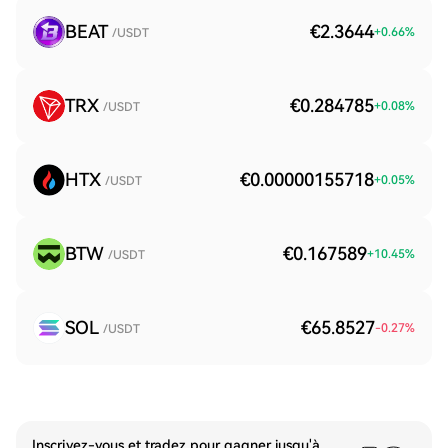
BEAT
€2.3644
+
0.66
%
/USDT
TRX
€0.284785
+
0.08
%
/USDT
HTX
€0.00000155718
+
0.05
%
/USDT
BTW
€0.167589
+
10.45
%
/USDT
SOL
€65.8527
-0.27
%
/USDT
Inscrivez-vous et tradez pour gagner jusqu'à