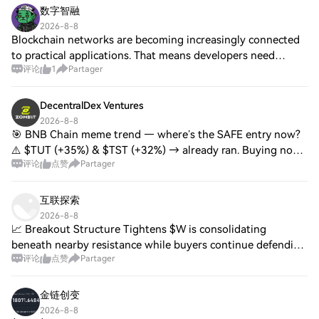
数字智融
2026-8-8
Blockchain networks are becoming increasingly connected
to practical applications. That means developers need
评论
1
Partager
infrastructure capable of connecting on-chain logic with
information from outside the netw
DecentralDex Ventures
2026-8-8
🎯 BNB Chain meme trend — where’s the SAFE entry now?
⚠️ $TUT (+35%) & $TST (+32%) → already ran. Buying now
评论
点赞
Partager
= FOMO, low win rate. ✅ $MUBARAK → still coiled, just
broke the trendline, big room left (ch
互联探索
2026-8-8
📈 Breakout Structure Tightens $W is consolidating
beneath nearby resistance while buyers continue defending
评论
点赞
Partager
support. A decisive breakout could confirm renewed
momentum. $SUSHI is stabilizing around it
金链创变
2026-8-8