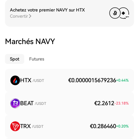
Achetez votre premier NAVY sur HTX
Convertir
Marchés NAVY
Spot
Futures
HTX
€0.0000015679236
+
0.44
%
/USDT
BEAT
€2.2612
-23.18
%
/USDT
TRX
€0.286460
+
0.20
%
/USDT