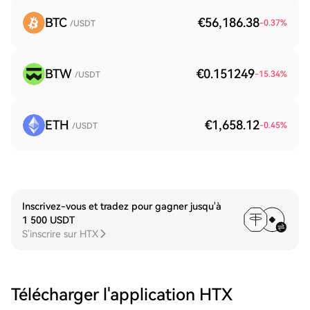
BTC
€56,186.38
-0.37
%
/USDT
BTW
€0.151249
-15.34
%
/USDT
ETH
€1,658.12
-0.45
%
/USDT
Inscrivez-vous et tradez pour gagner jusqu'à
1 500 USDT
S'inscrire sur HTX
Télécharger l'application HTX