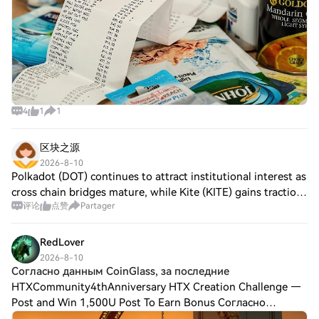
4
1
1
区块之源
2026-8-10
Polkadot (DOT) continues to attract institutional interest as
cross chain bridges mature, while Kite (KITE) gains traction
评论
点赞
Partager
through its community driven liquidity pools. Bonk (BONK)
remains a high vola
RedLover
2026-8-10
Согласно данным CoinGlass, за последние
HTXCommunity4thAnniversary HTX Creation Challenge —
Post and Win 1,500U Post To Earn Bonus Согласно
данным CoinGlass, за последние 24 часа токен Tutorial