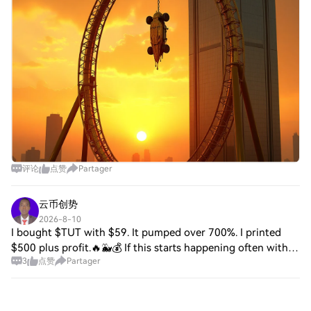
(TUT), созданный на платформе BNB Chain, был л
评论
点赞
Partager
云币创势
2026-8-10
I bought $TUT with $59. It pumped over 700%. I printed
$500 plus profit.🔥🐳💰 If this starts happening often with
3
点赞
Partager
$OG memes, it's a sign something Huge is brooding in the
market. For the first time, the