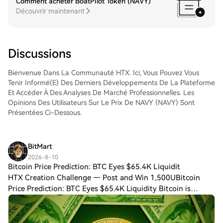
Comment acheter BoatPilot Token (NAVY)
marché Spot de HTX. Il vous suffit
Découvrir maintenant
d'accéder à votre compte, de sélectionner
la paire de trading, d'exécuter vos trades
et de les suivre en temps réel. Nous offrons
une expérience conviviale aux débutants
Discussions
comme aux traders chevronnés.
Bienvenue Dans La Communauté HTX. Ici, Vous Pouvez Vous
Tenir Informé(e) Des Derniers Développements De La Plateforme
Et Accéder À Des Analyses De Marché Professionnelles. Les
Opinions Des Utilisateurs Sur Le Prix De NAVY (NAVY) Sont
Présentées Ci-Dessous.
BitMart
2026-8-10
Bitcoin Price Prediction: BTC Eyes $65.4K Liquidit
HTX Creation Challenge — Post and Win 1,500UBitcoin
Price Prediction: BTC Eyes $65.4K Liquidity Bitcoin is
approaching a key decision zone as $BTC presses toward
$65,400 liquidity while holding above