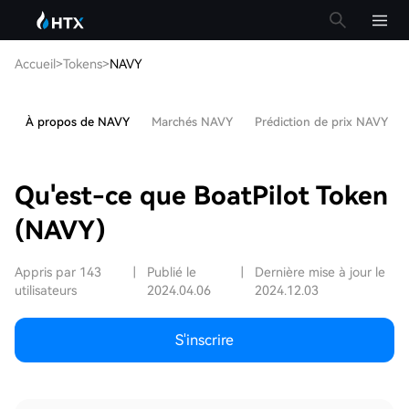
Accueil
>
Tokens
>
NAVY
À propos de NAVY
Marchés NAVY
Prédiction de prix NAVY
Qu'est-ce que BoatPilot Token
(NAVY)
Appris par 143
|
Publié le
|
Dernière mise à jour le
utilisateurs
2024.04.06
2024.12.03
S'inscrire