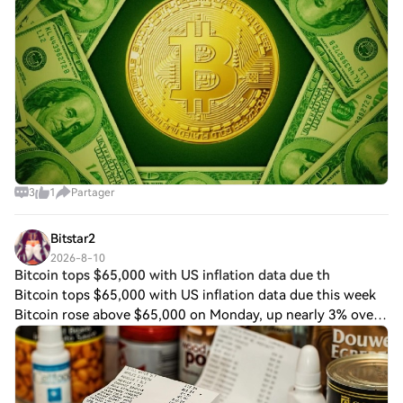
3
1
Partager
Bitstar2
2026-8-10
Bitcoin tops $65,000 with US inflation data due th
Bitcoin tops $65,000 with US inflation data due this week
Bitcoin rose above $65,000 on Monday, up nearly 3% over
the week, with July inflation data due Wednesday at 8:30
a.m. ET after Friday's weak j