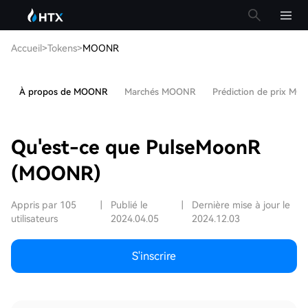
Accueil
>
Tokens
>
MOONR
À propos de MOONR
Marchés MOONR
Prédiction de prix M
Qu'est-ce que PulseMoonR
(MOONR)
Appris par 105
|
Publié le
|
Dernière mise à jour le
utilisateurs
2024.04.05
2024.12.03
S'inscrire