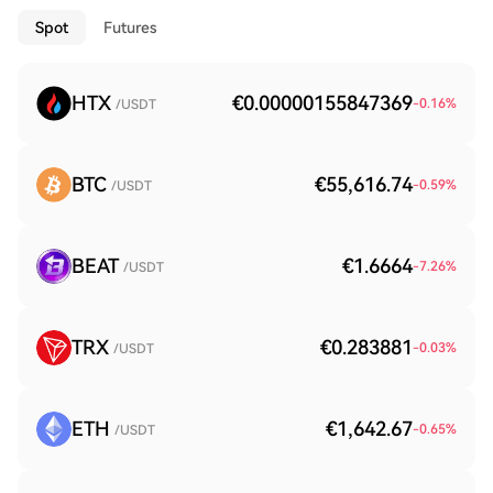
Spot
Futures
HTX
€0.00000155847369
-0.16
%
/USDT
BTC
€55,616.74
-0.59
%
/USDT
BEAT
€1.6664
-7.26
%
/USDT
TRX
€0.283881
-0.03
%
/USDT
ETH
€1,642.67
-0.65
%
/USDT