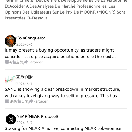
Tenir Informé(e) Des Derniers Développements De La Plateforme
Et Accéder À Des Analyses De Marché Professionnelles. Les
Opinions Des Utilisateurs Sur Le Prix De MOONR (MOONR) Sont
Présentées Ci-Dessous.
CoinConqueror
2026-8-6
it may present a buying opportunity, as traders might
consider it a dip to acquire positions before the next
4
点赞
Partager
upward swing. Resistance Levels: The recent high of
0.189992 can serve as a resistance ceil
互联创财
2026-8-7
SAND is showing a clear breakdown in market structure,
with a key level giving way to selling pressure. This has
评论
点赞
Partager
opened up a shorting opportunity with defined risk. 🔴
$SAND SHORT 📉 Entry $0.040909-$0.
NEAR(NEAR Protocol)
2026-8-7
Staking for NEAR AI is live, connecting NEAR tokenomics