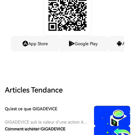
App Store
Google Play
Andro
Articles Tendance
Qu'est ce que GIGADEVICE
GIGADEVICE suit la valeur d'une action A
de GigaDevice Semiconductor Inc., cotée à
135 vues totales
Comment acheter GIGADEVICE
Publié le 2026.08.05
la Bourse de Shanghai (code boursier