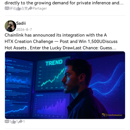
directly to the growing demand for private inference and
评论
点赞
Partager
agent hosting. AI usage denominated through staking
increases the amount of NEAR locked
Sadii
2026-8-7
Chainlink has announced its integration with the A
HTX Creation Challenge — Post and Win 1,500UDiscuss
Hot Assets , Enter the Lucky DrawLast Chance: Guess
Correctly Today and Win MoreChainlink has announced its
integration with the Arc ecosystem, prov
1
1
1